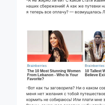
-А не жирно ли ей? С какой стати изви
наших сбережений! А как же путевки на
я теперь все оплачу? — возмущалась 
-Вот как ты заговорила? Ни о каком со
меня нет желания с тобой путешествов
кормить не собираюсь! Или плати мне 