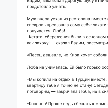
Вадим, заказывая дорогую шубу втайне
предстояло узнать.
Муж вчера уехал из ресторана вместе 
свекровь превзошла саму себя: закатил
получается, Люба!
-Кстати, сбережения были в основном 
как захочу! — сказал Вадим, рассматри
«Песец дешевле, но Кира хочет соболин
Люба не унималась. Ей было горько осо
-Мы копили на отдых в Турции вместе.
квартиру тебе я точно не стану! Сегод
поговорим, — закричала Люба, не в сил
-Конечно! Проще ведь сбежать к мамо