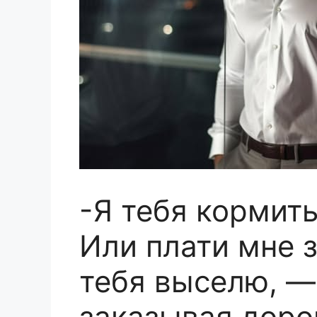
-Я тебя кормит
Или плати мне з
тебя выселю, —
заказывая доро