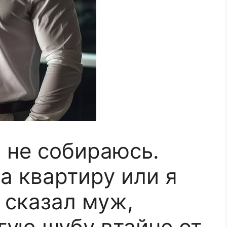
ь не собираюсь.
а квартиру или я
 сказал муж,
гую шубу втайне от