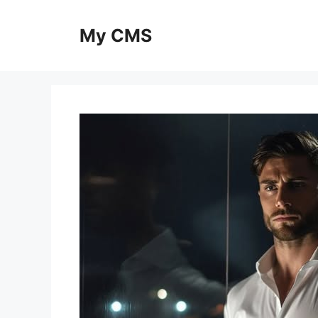
Skip
to
My CMS
content