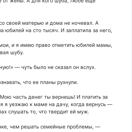
 от жены. А для кого шуба, Любе еще
со своей матерью и дома не ночевал. А
а юбилей на сто тысяч. И заплатила за него,
мои, и я имею право отметить юбилей мамы,
вая шубу.
ую!» — чуть было не сказал он вслух.
знавать, что ее планы рухнули.
 Мою часть денег ты вернешь! И платить за
ня я уезжаю к маме на дачу, когда вернусь —
ах слушать то, что твердит ей муж.
чке, чем решать семейные проблемы, —