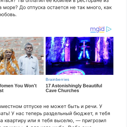
няться? Ты оплатил её юбилей в ресторане из
 море? До отпуска остается не так много, как
Любовь.
вместном отпуске не может быть и речи. У
ать! У нас теперь раздельный бюджет, я тебя
за квартиру или я тебя выселю, — пригрозил