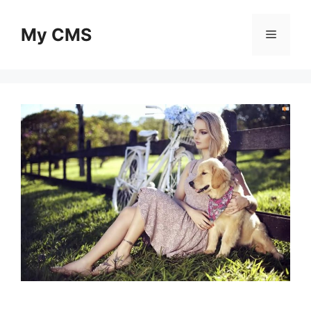
Skip
to
My CMS
Menu
content