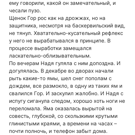
ему говорили, какой он замечательный, и
чесали пузо.
Щенок Гор рос как на дрожжах, но на
защитника, несмотря на баскервильский вид,
не тянул. Хватательно-кусательный рефлекс
у него не вырабатывался в принципе. В
процессе выработки замещался
ласкательно-облизывательным.
По вечерам Надя гуляла с ним допоздна. И
догулялась. В декабре во дворах начали
рыть какие-то ямы, шел снег пополам с
дождем, все размокло, в одну из таких ям и
свалился Гор. И заскулил жалобно. И Надя с
испугу сиганула следом, хорошо хоть ноги не
переломала. Яма оказалась вырытой на
совесть, глубокой, со скользкими крутыми
глинистыми краями, а времени на часах –
почти полночь, и телефон забыт дома.