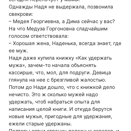
Однажды Надя не выдержала, позвонила
свекрови:
– Медея Георгиевна, а Дима сейчас у вас?
На что Медуза Горгоновна сладчайшим
голосом ответствовала:
– Хорошая жена, Наденька, всегда знает, где
ее муж.
Надя даже купила книжку «Как удержать
мужа», зачем-то начала объяснять
кассирше, что, мол, для подруги. Девица
глянула на нее с брезгливой жалостью.
Потом до Нади дошло, что с книжкой дело
нечисто. Это ж сколько мужей надо
удержать, чтоб набраться опыта для
написания целой книги. И откуда берутся
новые мужья, пригодные для удержания,
ежели старые удержаны.
Полторы сотни страниц полезных советов, и