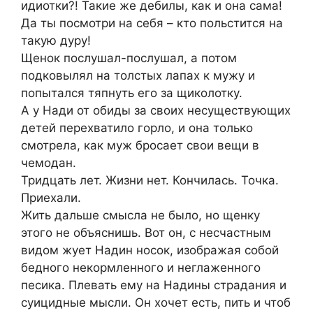
идиотки?! Такие же дебилы, как и она сама!
Да ты посмотри на себя – кто польстится на
такую дуру!
Щенок послушал-послушал, а потом
подковылял на толстых лапах к мужу и
попытался тяпнуть его за щиколотку.
А у Нади от обиды за своих несуществующих
детей перехватило горло, и она только
смотрела, как муж бросает свои вещи в
чемодан.
Тридцать лет. Жизни нет. Кончилась. Точка.
Приехали.
Жить дальше смысла не было, но щенку
этого не объяснишь. Вот он, с несчастным
видом жует Надин носок, изображая собой
бедного некормленного и неглаженного
песика. Плевать ему на Надины страдания и
суицидные мысли. Он хочет есть, пить и чтоб