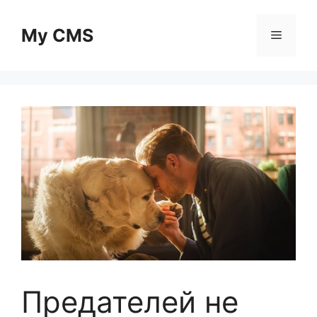
Skip
to
My CMS
Menu
content
Предателей не