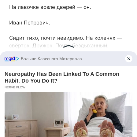
На лавочке возле дверей — он.
Иван Петрович.
Сидит тихо, почти невидимо. На коленях —
свёрток. Дружок. Почти бездыханный.
Комочек шерсти, укрытый тряпичным
пледом, еле-еле вздыхает.
Рядом женщина с котом в переноске что-то
говорит, но Андрей не слышит. Его внимание
целиком занято голосом старика. Тихий,
спокойный, без жалоб:
— Он у нас появился, когда дети уехали…
Жена его как родного приняла. Я сначала
ворчал — мол, шерсть, шум. А потом…