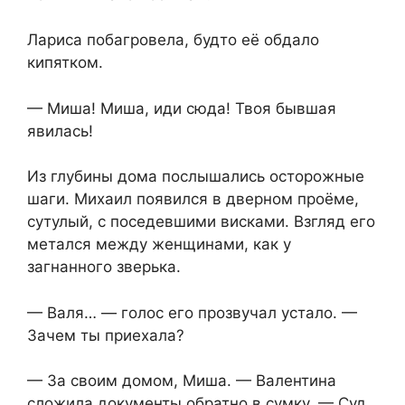
Лариса побагровела, будто её обдало
кипятком.
— Миша! Миша, иди сюда! Твоя бывшая
явилась!
Из глубины дома послышались осторожные
шаги. Михаил появился в дверном проёме,
сутулый, с поседевшими висками. Взгляд его
метался между женщинами, как у
загнанного зверька.
— Валя… — голос его прозвучал устало. —
Зачем ты приехала?
— За своим домом, Миша. — Валентина
сложила документы обратно в сумку. — Суд