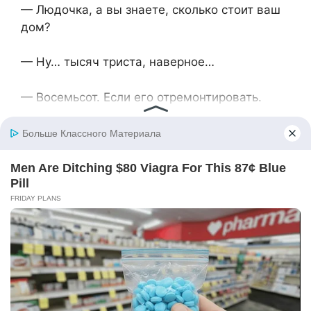
— Людочка, а вы знаете, сколько стоит ваш
дом?
— Ну… тысяч триста, наверное…
— Восемьсот. Если его отремонтировать.
Людмила Петровна округлила глаза.
— Вот что я предлагаю, — Валентина
повернулась к Михаилу. — Ты продашь мне
дом Людмилы Петровны за четыреста
тысяч. Я его отремонтирую и подарю ей
обратно.
— Что? — Лариса подскочила. — Какие ещё
четыреста тысяч?