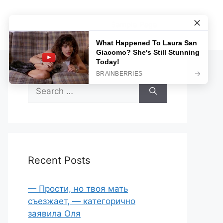
Sample Page
Search
for:
Recent Posts
— Прости, но твоя мать
съезжает, — категорично
заявила Оля