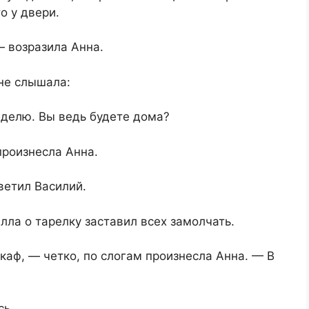
о у двери.
— возразила Анна.
не слышала:
делю. Вы ведь будете дома?
роизнесла Анна.
ветил Василий.
лла о тарелку заставил всех замолчать.
каф, — четко, по слогам произнесла Анна. — В
сь.