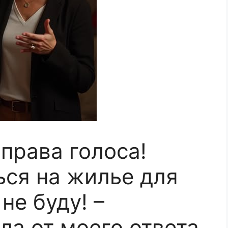
 права голоса!
ься на жилье для
не буду! –
ла от моего ответа