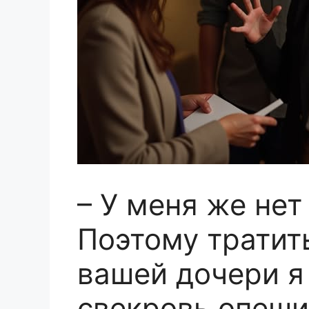
– У меня же нет
Поэтому тратит
вашей дочери я 
свекровь опеши