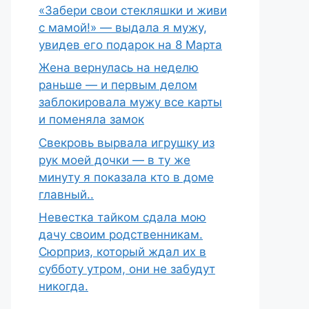
«Забери свои стекляшки и живи
с мамой!» — выдала я мужу,
увидев его подарок на 8 Марта
Жена вернулась на неделю
раньше — и первым делом
заблокировала мужу все карты
и поменяла замок
Свекровь вырвала игрушку из
рук моей дочки — в ту же
минуту я показала кто в доме
главный..
Невестка тайком сдала мою
дачу своим родственникам.
Сюрприз, который ждал их в
субботу утром, они не забудут
никогда.