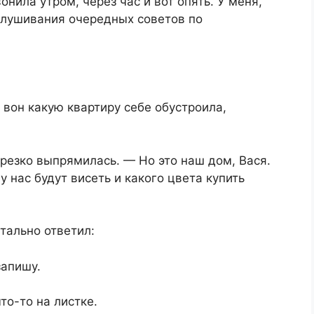
нила утром, через час и вот опять. У меня,
слушивания очередных советов по
 вон какую квартиру себе обустроила,
резко выпрямилась. — Но это наш дом, Вася.
у нас будут висеть и какого цвета купить
тально ответил:
запишу.
то-то на листке.