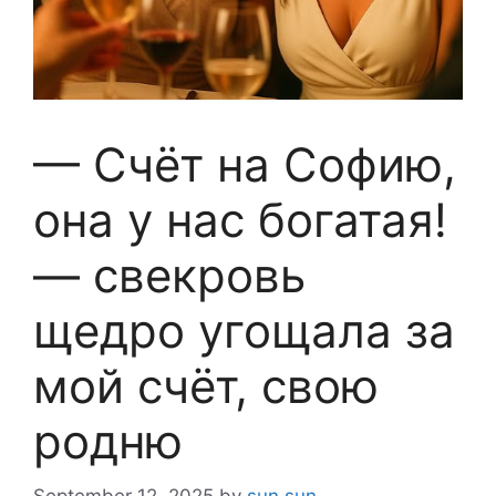
— Счёт на Софию,
она у нас богатая!
— свекровь
щедро угощала за
мой счёт, свою
родню
September 12, 2025
by
sun sun