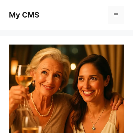
Skip
to
My CMS
Menu
content