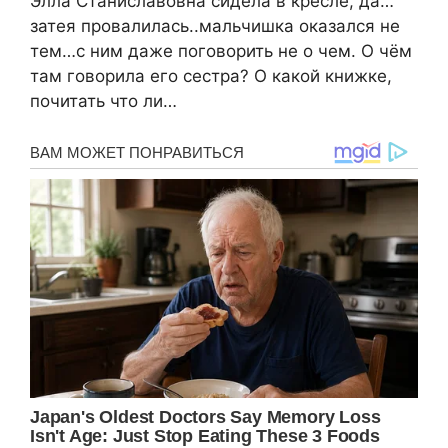
Элла Станиславовна сидела в кресле, да…
затея провалилась..мальчишка оказался не
тем…с ним даже поговорить не о чем. О чём
там говорила его сестра? О какой книжке,
почитать что ли…