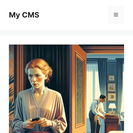
Skip
to
My CMS
Menu
content