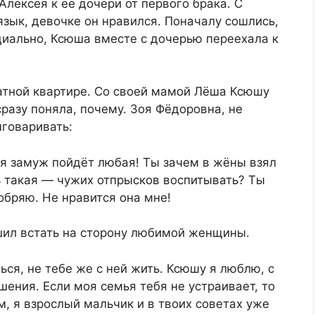
лексея к её дочери от первого брака. С
зык, девочке он нравился. Поначалу сошлись,
иально, Ксюша вместе с дочерью переехала к
тной квартире. Со своей мамой Лёша Ксюшу
разу поняла, почему. Зоя Фёдоровна, не
ыговаривать:
бя замуж пойдёт любая! Ты зачем в жёны взял
ь такая — чужих отпрысков воспитывать? Ты
обряю. Не нравится она мне!
шил встать на сторону любимой женщины.
ься, не тебе же с ней жить. Ксюшу я люблю, с
ения. Если моя семья тебя не устраивает, то
м, я взрослый мальчик и в твоих советах уже