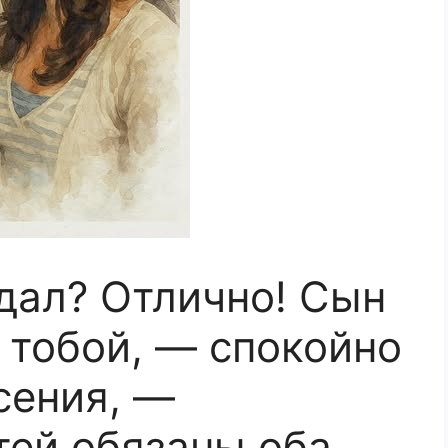
дал? Отлично! Сын
 тобой, — спокойно
сения, —
тей обязаны оба