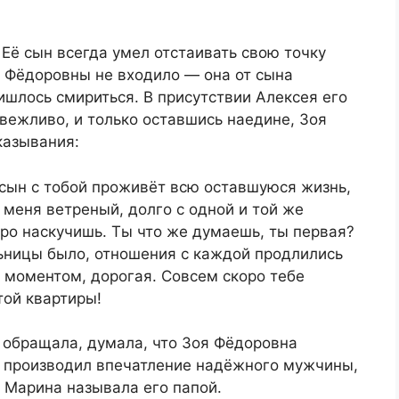
 Её сын всегда умел отстаивать свою точку
и Фёдоровны не входило — она от сына
шлось смириться. В присутствии Алексея его
 вежливо, и только оставшись наедине, Зоя
казывания:
 сын с тобой проживёт всю оставшуюся жизнь,
 меня ветреный, долго с одной и той же
ро наскучишь. Ты что же думаешь, ты первая?
льницы было, отношения с каждой продлились
я моментом, дорогая. Совсем скоро тебе
той квартиры!
 обращала, думала, что Зоя Фёдоровна
а производил впечатление надёжного мужчины,
ы Марина называла его папой.