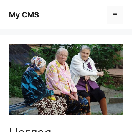
Skip
to
My CMS
Menu
content