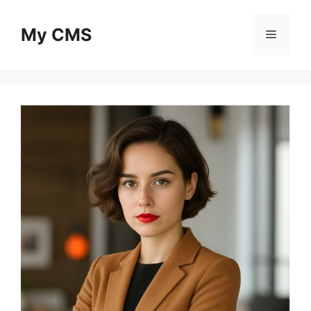
Skip
to
My CMS
Menu
content