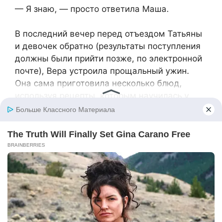
— Я знаю, — просто ответила Маша.
В последний вечер перед отъездом Татьяны
и девочек обратно (результаты поступления
должны были прийти позже, по электронной
почте), Вера устроила прощальный ужин.
Она сама приготовила несколько блюд,
используя рецепты, которым научилась у
Татьяны за эти две недели.
— Таня, — сказала она, когда они остались
вдвоём после ужина, — я хочу, чтобы ты
знала: если Маша поступит, она может жить
у меня. И на каникулы приезжать, и вообще…
в любое время.
Татьяна внимательно посмотрела на неё.