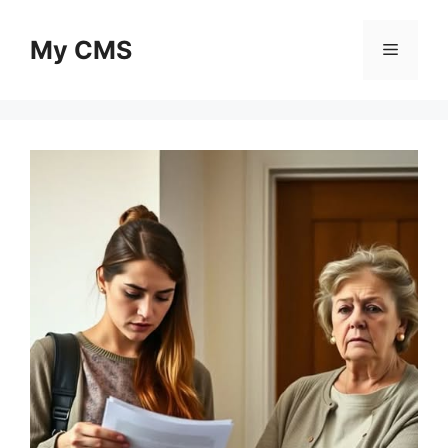
Skip
to
My CMS
Menu
content