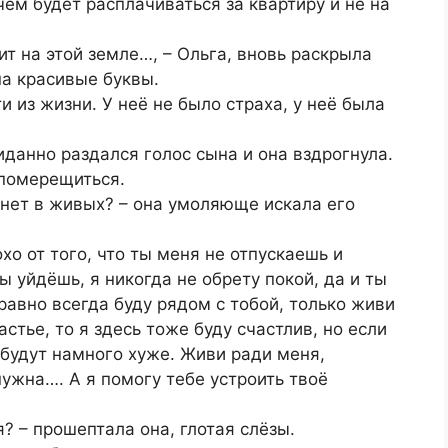
чем будет расплачиваться за квартиру и не на
т на этой земле…, – Ольга, вновь раскрыла
на красивые буквы.
и из жизни. У неё не было страха, у неё была
иданно раздался голос сына и она вздрогнула.
 померещиться.
я нет в живых? – она умоляюще искала его
хо от того, что ты меня не отпускаешь и
 уйдёшь, я никогда не обрету покой, да и ты
равно всегда буду рядом с тобой, только живи
стье, то я здесь тоже буду счастлив, но если
 будут намного хуже. Живи ради меня,
нужна…. А я помогу тебе устроить твоё
я? – прошептала она, глотая слёзы.