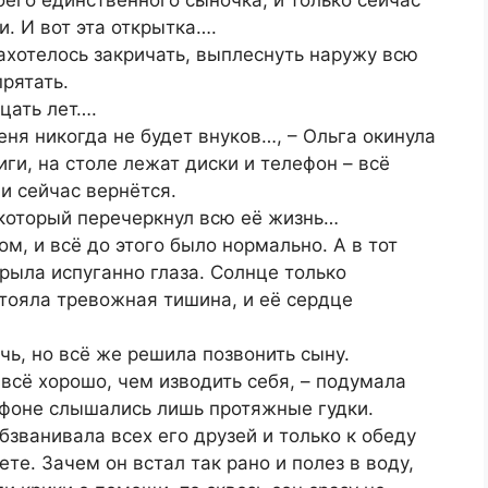
. И вот эта открытка….
ахотелось закричать, выплеснуть наружу всю
прятать.
цать лет….
меня никогда не будет внуков…, – Ольга окинула
ги, на столе лежат диски и телефон – всё
и сейчас вернётся.
 который перечеркнул всю её жизнь…
м, и всё до этого было нормально. А в тот
крыла испуганно глаза. Солнце только
тояла тревожная тишина, и её сердце
ь, но всё же решила позвонить сыну.
 всё хорошо, чем изводить себя, – подумала
ефоне слышались лишь протяжные гудки.
бзванивала всех его друзей и только к обеду
ете. Зачем он встал так рано и полез в воду,