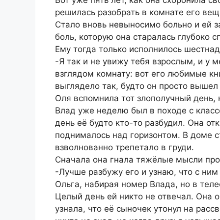
решилась разобрать в комнате его вещи
Стало вновь невыносимо больно и ей з
боль, которую она старалась глубоко с
Ему тогда только исполнилось шестнад
-Я так и не увижу тебя взрослым, и у 
взглядом комнату: вот его любимые кни
выглядело так, будто он просто вышел 
Оля вспомнила тот злополучный день,
Влад уже неделю был в походе с классо
день её будто кто-то разбудил. Она от
поднималось над горизонтом. В доме с
взволнованно трепетало в груди.
Сначала она гнала тяжёлые мысли проч
-Лучше разбужу его и узнаю, что с ним
Ольга, набирая номер Влада, но в тел
Целый день ей никто не отвечал. Она о
узнала, что её сыночек утонул на рассв