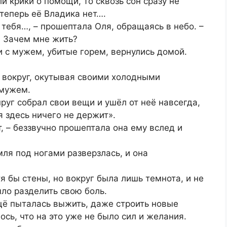
ли крики о помощи, то сквозь сон сразу не
 теперь её Владика нет….
з тебя…, – прошептала Оля, обращаясь в небо. –
. Зачем мне жить?
и с мужем, убитые горем, вернулись домой.
ё вокруг, окутывая своими холодными
 мужем.
пруг собрал свои вещи и ушёл от неё навсегда,
я здесь ничего не держит».
, – беззвучно прошептала она ему вслед и
мля под ногами разверзлась, и она
тя бы стены, но вокруг была лишь темнота, и не
ыло разделить свою боль.
щё пыталась выжить, даже строить новые
ось, что на это уже не было сил и желания.