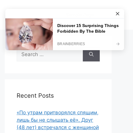
Sample Page
Search
for:
Recent Posts
«По утрам притворялся спящим,
лишь бы не слышать её». Друг
(48 лет) встречался с женщиной