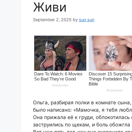
Живи
September 2, 2025
by
sun sun
Ольга, разбирая полки в комнате сына
было написано: «Мамочка, я тебя любл
Она прижала её к груди, облокотилась 
заструились по щекам, и боль обожгла
Вот уже пять лет, как она схоронила с