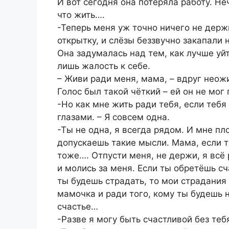
И вот сегодня она потеряла работу. Не
что жить….
-Теперь меня уж точно ничего не держи
открытку, и слёзы беззвучно закапали 
Она задумалась над тем, как лучше уйт
лишь жалость к себе.
– Живи ради меня, мама, – вдруг неож
Голос был такой чёткий – ей он не мог
-Но как мне жить ради тебя, если теб
глазами. – Я совсем одна.
-Ты не одна, я всегда рядом. И мне пло
допускаешь такие мысли. Мама, если ты
тоже…. Отпусти меня, не держи, я всё 
и молись за меня. Если ты обретёшь сча
ты будешь страдать, то мои страдания
мамочка и ради того, кому ты будешь 
счастье…
-Разве я могу быть счастливой без теб