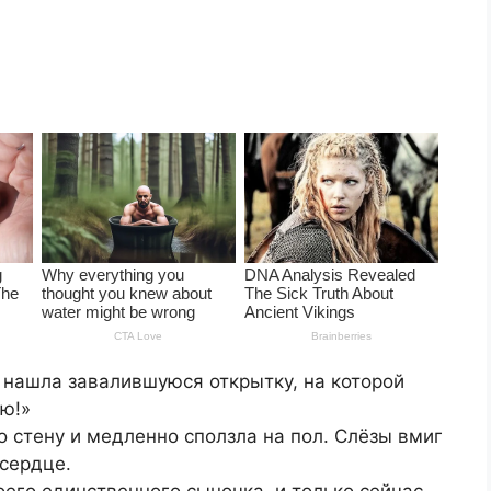
, нашла завалившуюся открытку, на которой
ю!»
о стену и медленно сползла на пол. Слёзы вмиг
 сердце.
воего единственного сыночка, и только сейчас