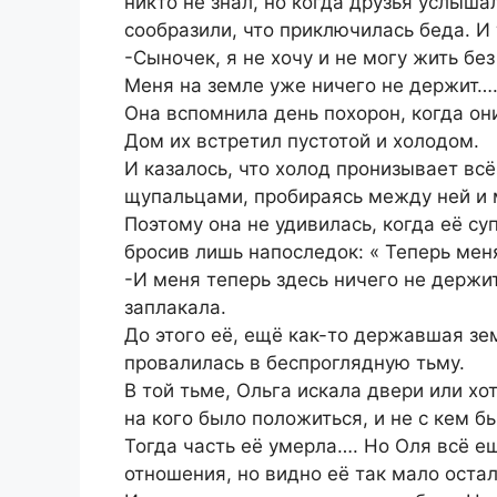
никто не знал, но когда друзья услыша
сообразили, что приключилась беда. И
-Сыночек, я не хочу и не могу жить бе
Меня на земле уже ничего не держит…
Она вспомнила день похорон, когда он
Дом их встретил пустотой и холодом.
И казалось, что холод пронизывает вс
щупальцами, пробираясь между ней и
Поэтому она не удивилась, когда её су
бросив лишь напоследок: « Теперь мен
-И меня теперь здесь ничего не держит
заплакала.
До этого её, ещё как-то державшая зе
провалилась в беспроглядную тьму.
В той тьме, Ольга искала двери или хо
на кого было положиться, и не с кем б
Тогда часть её умерла…. Но Оля всё е
отношения, но видно её так мало остал