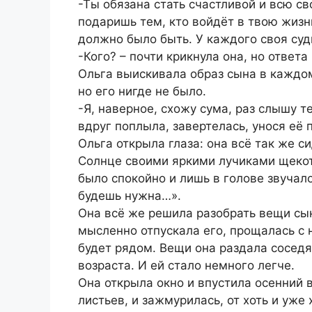
-Ты обязана стать счастливой и всю с
подаришь тем, кто войдёт в твою жизнь
должно было быть. У каждого своя суд
-Кого? – почти крикнула она, но ответа
Ольга выискивала образ сына в каждом
но его нигде не было.
-Я, наверное, схожу сума, раз слышу т
вдруг поплыла, завертелась, унося её 
Ольга открыла глаза: она всё так же с
Солнце своими яркими лучиками щекот
было спокойно и лишь в голове звучало
будешь нужна…».
Она всё же решила разобрать вещи сын
мысленно отпускала его, прощалась с н
будет рядом. Вещи она раздала соседя
возраста. И ей стало немного легче.
Она открыла окно и впустила осенний 
листьев, и зажмурилась, от хоть и уже