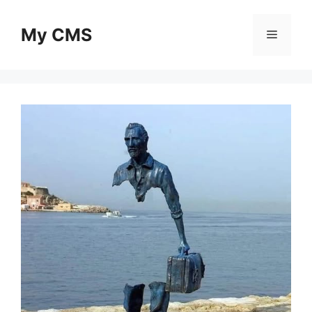
Skip
to
My CMS
Menu
content