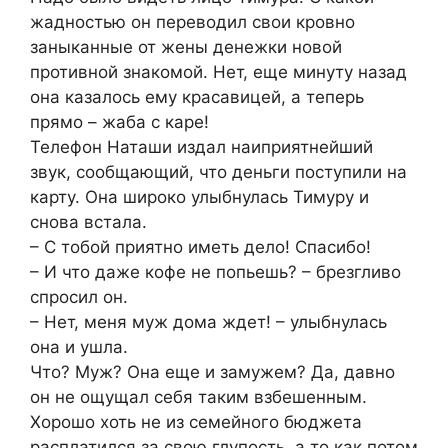
жадностью он переводил свои кровно
заныканные от жены денежки новой
противной знакомой. Нет, еще минуту назад
она казалось ему красавицей, а теперь
прямо – жаба с каре!
Телефон Наташи издал наиприятнейший
звук, сообщающий, что деньги поступили на
карту. Она широко улыбнулась Тимуру и
снова встала.
– С тобой приятно иметь дело! Спасибо!
– И что даже кофе не попьешь? – брезгливо
спросил он.
– Нет, меня муж дома ждет! – улыбнулась
она и ушла.
Что? Муж? Она еще и замужем? Да, давно
он не ощущал себя таким взбешенным.
Хорошо хоть не из семейного бюджета
расплатился за свою глупость, а то как потом