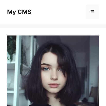
Skip
to
My CMS
Menu
content