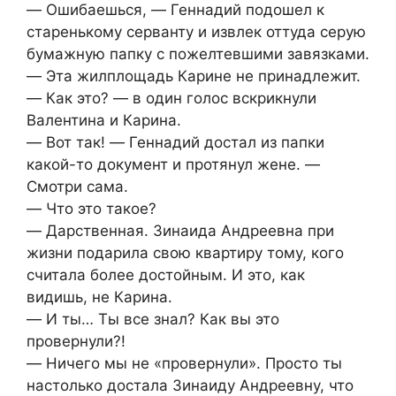
― Ошибаешься, ― Геннадий подошел к
старенькому серванту и извлек оттуда серую
бумажную папку с пожелтевшими завязками.
― Эта жилплощадь Карине не принадлежит.
― Как это? ― в один голос вскрикнули
Валентина и Карина.
― Вот так! ― Геннадий достал из папки
какой-то документ и протянул жене. ―
Смотри сама.
― Что это такое?
― Дарственная. Зинаида Андреевна при
жизни подарила свою квартиру тому, кого
считала более достойным. И это, как
видишь, не Карина.
― И ты… Ты все знал? Как вы это
провернули?!
― Ничего мы не «провернули». Просто ты
настолько достала Зинаиду Андреевну, что