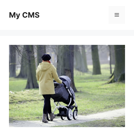
Skip
to
My CMS
Menu
content