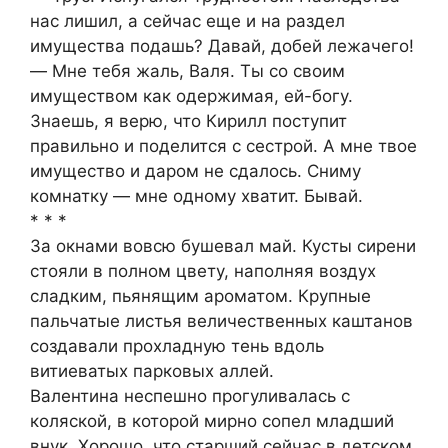
нас лишил, а сейчас еще и на раздел
имущества подашь? Давай, добей лежачего!
― Мне тебя жаль, Валя. Ты со своим
имуществом как одержимая, ей-богу.
Знаешь, я верю, что Кирилл поступит
правильно и поделится с сестрой. А мне твое
имущество и даром не сдалось. Сниму
комнатку ― мне одному хватит. Бывай.
* * *
За окнами вовсю бушевал май. Кусты сирени
стояли в полном цвету, наполняя воздух
сладким, пьянящим ароматом. Крупные
пальчатые листья величественных каштанов
создавали прохладную тень вдоль
витиеватых парковых аллей.
Валентина неспешно прогуливалась с
коляской, в которой мирно сопел младший
внук. Хорошо, что старший сейчас в детском