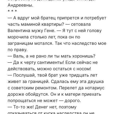
Андреевны.
* * *
― А вдруг мой братец припрется и потребует
часть маминой квартиры? ― сетовала
Валентина мужу Гене. ― Я тут с ней голову
морочила столько лет, пока он по
заграницам мотался. Так что наследство мое
по праву.
― Валь, а не рано ли ты мать хоронишь?
― Да к черту сантименты! Если сейчас не
действовать, можно остаться с носом!
― Послушай, твой брат уже тридцать лет
живет за границей. Сдалась ему эта двушка
с советским ремонтом. Перелет да нотариус
дороже обойдутся. Он и к матери приехать
попрощаться не может ― дорого.
― То-то же! Денег нет, поэтому
отказываться от куска наследства он не