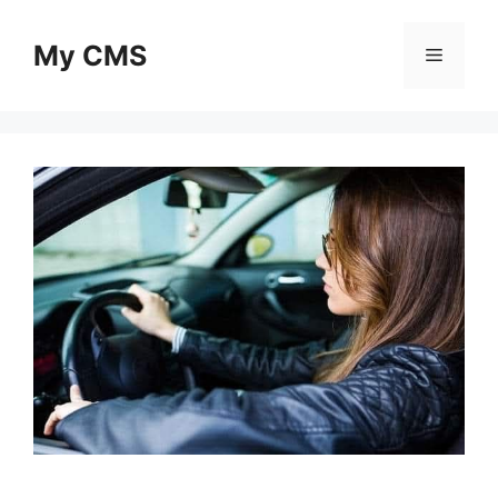
Skip
to
My CMS
Menu
content