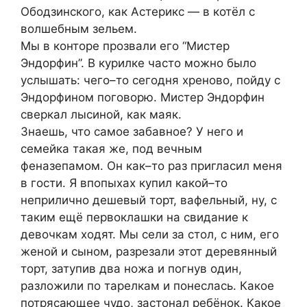
Ободзинского, как Астерикс — в котёл с
волшебным зельем.
Мы в конторе прозвали его “Мистер
Эндорфин”. В курилке часто можно было
услышать: чего–то сегодня хреново, пойду с
Эндорфином поговорю. Мистер Эндорфин
сверкал лысиной, как маяк.
Знаешь, что самое забавное? У него и
семейка такая же, под вечным
феназепамом. Он как–то раз пригласил меня
в гости. Я впопыхах купил какой–то
неприлично дешевый торт, вафельный, ну, с
таким ещё первоклашки на свидание к
девочкам ходят. Мы сели за стол, с ним, его
женой и сыном, разрезали этот деревянный
торт, затупив два ножа и погнув один,
разложили по тарелкам и понеслась. Какое
потрясающее чудо, застонал ребёнок. Какое