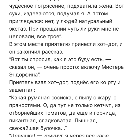
чудесное потрясение, подхватила жена. Вот
суки, издеваются, подумал я. А потом
пригляделся: нет, у людей натуральный
экстаз. При прощании чуть ли руки мне не
целовали, все трое”.
В этом месте приятелю принесли хот–дог, и
он закончил рассказ.
“Вот ты спросил, как я это буду есть, —
сказал он, — очень просто: включу Мистера
Эндорфина”.
Приятель взял хот–дог, поднёс его ко рту и
зашептал:
“Какая румяная сосиска, с пылу с жару, с
пряностями. О, да тут не только кетчуп, из
отборнейших томатов, да ещё и горчица,
пикантная, сладковатая. Пышная,
свежайшая булочка…”
“Девушка! — крикнул я через все кафе