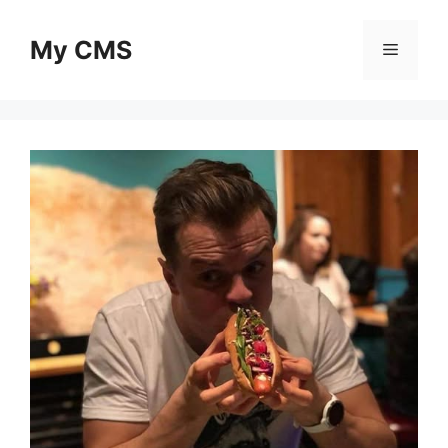
Skip
to
My CMS
Menu
content