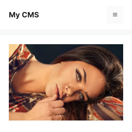
Skip
to
My CMS
Menu
content