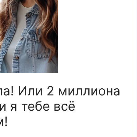
а! Или 2 миллиона
 я тебе всё
м!