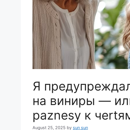
Я предупреждал
на виниры — или
раznеsу к чеrtя
August 25, 2025
by
sun sun