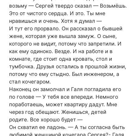
возьму — Сергей твердо сказал — Возьмёшь.
Это от чистого сердца. И это. Ты мне
нравишься и очень. Хотя я думал —
И тут его прорвало. Он рассказал о бывшей
жене, которая уже вышла замуж. О сыне,
которого не видит, потому что запретили. И
как ему одиноко. Везде. И на работе и в
комнате, где стоит одна кровать, стол и
тумбочка. Друзья остались в прошлой жизни,
потому что ему стыдно. Был инженером, а
стал кочегаром.
Наконец он замолчал и Галя погладила его
по голове — У тебя все впереди. Немного
поработаешь, может квартиру дадут. Мне
через год обещают. Женишься, детей
родите. Все хорошо будет —
Он схватил ее ладонь. — А ты согласна быть
любимой женщиной кочегара Сергея?- Галя