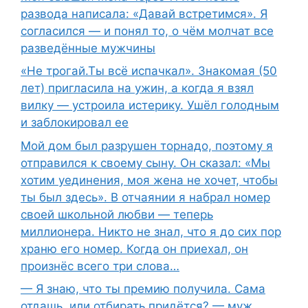
развода написала: «Давай встретимся». Я
согласился — и понял то, о чём молчат все
разведённые мужчины
«Не трогай.Ты всё испачкал». Знакомая (50
лет) пригласила на ужин, а когда я взял
вилку — устроила истерику. Ушёл голодным
и заблокировал ее
Мой дом был разрушен торнадо, поэтому я
отправился к своему сыну. Он сказал: «Мы
хотим уединения, моя жена не хочет, чтобы
ты был здесь». В отчаянии я набрал номер
своей школьной любви — теперь
миллионера. Никто не знал, что я до сих пор
храню его номер. Когда он приехал, он
произнёс всего три слова…
— Я знаю, что ты премию получила. Сама
отдашь, или отбирать придётся? — муж