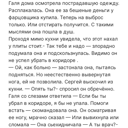
Галя дома осмотрела пострадавшую одежду.
Расплакалась. Она ее за бешеные деньги у
фарцовщика купила. Теперь на выброс
только. Или отстирать получится. С такими
мыслями она пошла в душ.
Проходя мимо кухни увидела, что этот нахал
у плиты стоит.- Так тебе и надо — злорадно
подумала она и подскользнулась. Видимо он
не успел убрать в коридоре .
— Ой, как больно — застонала она, пытаясь
подняться. Но неестественно вывернутая
нога, ей не позволила. Сергей выскочил из
кухни. — Опять ты?- спросил он обречённо.
Галя со слезами ответила — Если бы ты
убрал в коридоре, я бы не упала. Помоги
встать — скомандовала она. Он осматривая
ее ногу, мрачно сказал — Или вывихнула или
сломала — Она сьехидничала — А ты врач?-