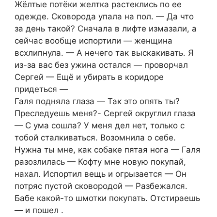
Жёлтые потёки желтка растеклись по ее
одежде. Сковорода упала на пол. — Да что
за день такой? Сначала в лифте измазали, а
сейчас вообще испортили — женщина
всхлипнула. — А нечего так выскакивать. Я
из-за вас без ужина остался — проворчал
Сергей — Ещё и убирать в коридоре
придеться —
Галя подняла глаза — Так это опять ты?
Преследуешь меня?- Сергей округлил глаза
— С ума сошла? У меня дел нет, только с
тобой сталкиваться. Возомнила о себе.
Нужна ты мне, как собаке пятая нога — Галя
разозлилась — Кофту мне новую покупай,
нахал. Испортил вещь и огрызается — Он
потряс пустой сковородой — Разбежался.
Бабе какой-то шмотки покупать. Отстираешь
— и пошел .