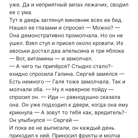
уже. Да и неприятный запах лежачих, сводил
ее с ума.
Тут в дверь заглянул виновник всех ее бед.
Нашел ее глазами и спросил — Можно? —
Она демонстративно промолчала. Но он не
ушел. Взял стул и присел около кровати. Из
авоськи достал два апельсина и три яблока
— Вот, витамины — и замолчал.
— А чего ты припёрся? Стыдно стало?-
ехидно спросила Галина. Сергей замялся —
Есть немного — Галя тоже замолчала. Так и
молчали оба. — Ну я наверное пойду —
спросил он. — Иди — равнодушно сказала
она. Он уже подходил к двери, когда она ему
крикнула — А зовут то тебя как, вредитель?-
Он улыбнулся — Сергей —
И пока ее не выписали, он каждый день
приходил к ней. Приносил фрукты и молча