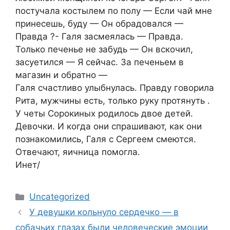
постучала костылем по полу — Если чай мне
принесешь, буду — Он обрадовался —
Правда ?- Галя засмеялась — Правда.
Только печенье не забудь — Он вскочил,
засуетился — Я сейчас. За печеньем в
магазин и обратно —
Галя счастливо улыбнулась. Правду говорила
Рита, мужчины есть, только руку протянуть .
У четы Сорокиных родилось двое детей.
Девочки. И когда они спрашивают, как они
познакомились, Галя с Сергеем смеются.
Отвечают, яичница помогла.
Инет/
Categories
Uncategorized
У девушки кольнуло сердечко — в
собачьих глазах были человеческие эмоции