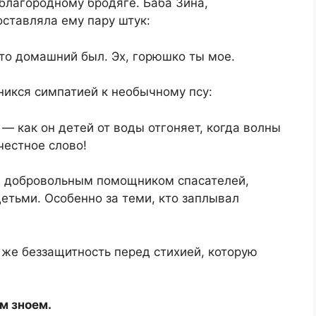
благородному бродяге. Баба Зина,
ставляла ему пару штук:
что домашний был. Эх, горюшко ты мое.
никся симпатией к необычному псу:
— как он детей от воды отгоняет, когда волны
честное слово!
бя добровольным помощником спасателей,
етьми. Особенно за теми, кто заплывал
у же беззащитность перед стихией, которую
м зноем.