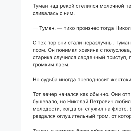
Туман над рекой стелился молочной пе
сливалась с ним.
— Туман, — тихо произнес тогда Нико
С тех пор они стали неразлучны. Тум
псом. Он понимал хозяина с полуслова,
старика случился сердечный приступ, 
громким лаем.
Но судьба иногда преподносит жестоки
Тот вечер начался как обычно. Они от
бушевало, но Николай Петрович любил
молодости, когда он служил на флоте.
раздался оглушительный гром, от кото
Туман, с детства боявшийся грозы, рва