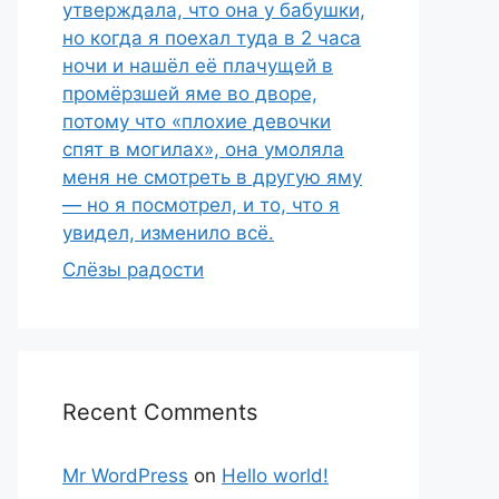
утверждала, что она у бабушки,
но когда я поехал туда в 2 часа
ночи и нашёл её плачущей в
промёрзшей яме во дворе,
потому что «плохие девочки
спят в могилах», она умоляла
меня не смотреть в другую яму
— но я посмотрел, и то, что я
увидел, изменило всё.
Слёзы радости
Recent Comments
Mr WordPress
on
Hello world!