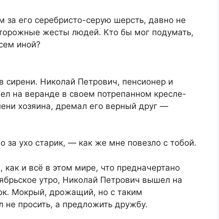
м за его серебристо-серую шерсть, давно не
торожные жесты людей. Кто бы мог подумать,
всем иной?
в сирени. Николай Петрович, пенсионер и
дел на веранде в своем потрепанном кресле-
лени хозяина, дремал его верный друг —
 за ухо старик, — как же мне повезло с тобой.
 как и всё в этом мире, что предначертано
ноябрьское утро, Николай Петрович вышел на
ок. Мокрый, дрожащий, но с таким
л не просить, а предложить дружбу.