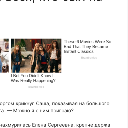
торгом крикнул Саша, показывая на большого
нта. — Можно я с ним поиграю?
 нахмурилась Елена Сергеевна, крепче держа