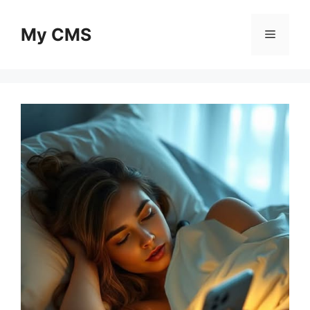
Skip
to
My CMS
Menu
content