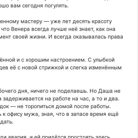
ошо вам сегодня погулять.
енному мастеру — уже лет десять красоту
 что Венера всегда лучше неё знает, как она
ент своей жизни. И всегда оказывалась права
ённой и с хорошим настроением. С улыбкой
идев её с новой стрижкой и слегка изменённым
бочего дня, ничего не поделаешь. Но Даша не
 задерживается на работе на час, а то и два.
док — не торопиться домой после работы.
 к офису мужа, зная, что в запасе время ещё
дать.
ди авария, и ей придётся простоять здесь