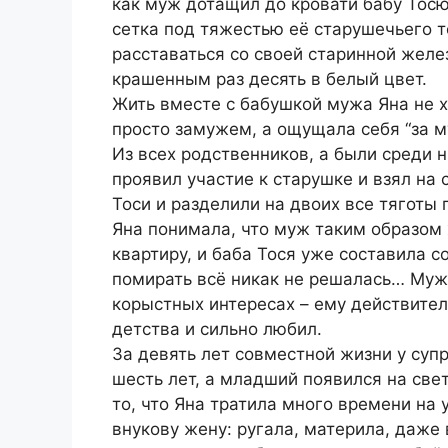
как муж дотащил до кровати бабу Тосю
сетка под тяжестью её старушечьего те
расставаться со своей старинной желе
крашенным раз десять в белый цвет.
Жить вместе с бабушкой мужа Яна не хо
просто замужем, а ощущала себя “за м
Из всех родственников, а были среди н
проявил участие к старушке и взял на 
Тоси и разделили на двоих все тяготы
Яна понимала, что муж таким образом 
квартиру, и баба Тося уже составила 
помирать всё никак не решалась… Муж 
корыстных интересах – ему действител
детства и сильно любил.
За девять лет совместной жизни у суп
шесть лет, а младший появился на све
то, что Яна тратила много времени на 
внукову жену: ругала, материла, даже 