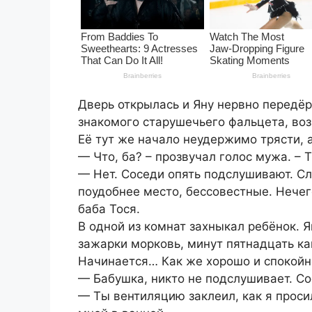
Дверь открылась и Яну нервно передё
знакомого старушечьего фальцета, во
Её тут же начало неудержимо трясти, а
— Что, ба? – прозвучал голос мужа. – 
— Нет. Соседи опять подслушивают. С
поудобнее место, бессовестные. Нечего
баба Тося.
В одной из комнат захныкал ребёнок. 
зажарки морковь, минут пятнадцать ка
Начинается… Как же хорошо и спокойно
— Бабушка, никто не подслушивает. Сос
— Ты вентиляцию заклеил, как я проси