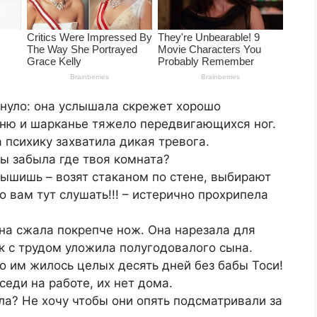
рнуло: она услышала скрежет хорошо
зню и шарканье тяжело передвигающихся ног.
 психику захватила дикая тревога.
Ты забыла где твоя комната?
лышишь – возят стаканом по стене, выбирают
 вам тут слушать!!! – истерично прохрипела
Яна сжала покрепче нож. Она нарезала для
к с трудом уложила полугодовалого сына.
 им жилось целых десять дней без бабы Тоси!
еди на работе, их нет дома.
ла? Не хочу чтобы они опять подсматривали за