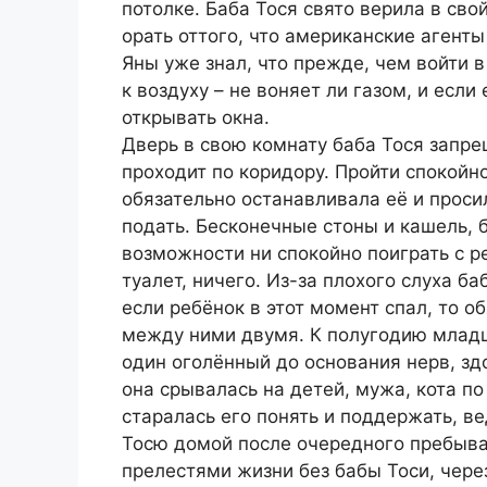
потолке. Баба Тося свято верила в сво
орать оттого, что американские агент
Яны уже знал, что прежде, чем войти 
к воздуху – не воняет ли газом, и если 
открывать окна.
Дверь в свою комнату баба Тося запре
проходит по коридору. Пройти спокойно
обязательно останавливала её и просил
подать. Бесконечные стоны и кашель,
возможности ни спокойно поиграть с ре
туалет, ничего. Из-за плохого слуха б
если ребёнок в этот момент спал, то о
между ними двумя. К полугодию младш
один оголённый до основания нерв, зд
она срывалась на детей, мужа, кота по
старалась его понять и поддержать, ве
Тосю домой после очередного пребыва
прелестями жизни без бабы Тоси, чере