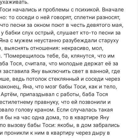
ухаживать.
Тоси начались и проблемы с психикой. Вначале
: то соседи о ней говорят, сплетни разносят,
 что песни за окном поют в честь девятого мая,
 у бабки слух острый, слушает кто-то песни за
. Яна с мужем неустанно разубеждали старуху
, выяснять отношения: некрасиво, мол,
 “Померещилось тебе, ба, клянутся, что им
аба Тося, считала, что молодые держат её за
 заставила Яну выключить свет в ванной, где
ише, ведь потолок стеклянный и соседи через
аконец, Яна, что мозг бабы Тоси, как и тело,
 Артём, припаздывал с работы, баба Тося
естилетнему правнуку, что ей позвонили и
вало голову краном. Если случалась такая
тя бы на час одна дома, то в квартире Яну
по вызову бабы Тоси: якобы, в дом забрались
и проникли к ним в квартиру через дыру в