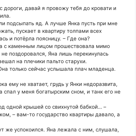
с дороги, давай я провожу тебя до кровати и
ила.
и подсыпать яд. А лучше Янка пусть при мне
ржать, пускает в квартиру толпами всех
сь и потёрла поясницу. – Где она?
на с каменным лицом прошествовала мимо
м не поздоровался, Яна лишь перекинулась
ешал на плечики пальто старухи.
 Она только сейчас услышала плач младенца.
ка ему не хватает, гҏудь у Янки недоразвита,
а спал у меня богатырским сном, и танк его не
од одной крышей со свихнутой бабкой… –
ком, – вам-то государство квартиры давало, а
ут же успокоился. Яна лежала с ним, слушала,