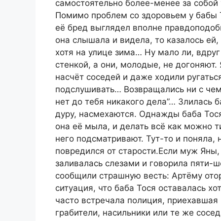
самостоятельно более-менее за собой 
Помимо проблем со здоровьем у бабы 
её бред выглядел вполне правдоподобно
она слышала и видела, то казалось ей,
хотя на улице зима… Ну мало ли, вдруг
стенкой, а они, молодые, не догоняют
насчёт соседей и даже ходили ругаться
подслушивать… Возвращались ни с чем.
нет до тебя никакого дела”… Злилась б
дуру, насмехаются. Однажды баба Тося
она её мыла, и делать всё как можно т
него подсматривают. Тут-то и поняла, н
повредился от старости.Если муж Яны,
заливалась слезами и говорила пяти-ш
сообщили страшную весть: Артёму отор
ситуация, что баба Тося оставалась хо
часто встречала полиция, приехавшая 
грабители, насильники или те же сосед