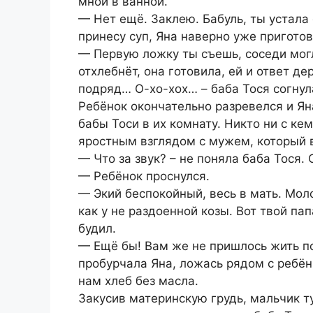
мной в ванной.
— Нет ещё. Заклею. Бабуль, ты устала 
принесу суп, Яна наверно уже приготов
— Первую ложку ты съешь, соседи могл
отхлебнёт, она готовила, ей и ответ де
подряд… О-хо-хох… – баба Тося согнула
Ребёнок окончательно разревелся и Я
бабы Тоси в их комнату. Никто ни с ке
яростным взглядом с мужем, который в
— Что за звук? – не поняла баба Тося.
— Ребёнок проснулся.
— Экий беспокойный, весь в мать. Моло
как у не раздоенной козы. Вот твой пап
будил.
— Ещё бы! Вам же не пришлось жить п
пробурчала Яна, ложась рядом с ребён
нам хлеб без масла.
Закусив материнскую грудь, мальчик т