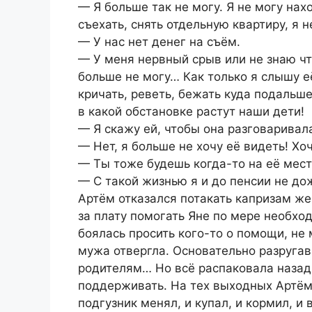
— Я больше так не могу. Я не могу на
съехать, снять отдельную квартиру, я
— У нас нет денег на съём.
— У меня нервный срыв или не знаю что
больше не могу… Как только я слышу е
кричать, реветь, бежать куда подальше
в какой обстановке растут наши дети!
— Я скажу ей, чтобы она разговаривал
— Нет, я больше не хочу её видеть! Хо
— Ты тоже будешь когда-то на её мест
— С такой жизнью я и до пенсии не дож
Артём отказался потакать капризам же
за плату помогать Яне по мере необход
боялась просить кого-то о помощи, не
мужа отвергла. Основательно разругав
родителям… Но всё распаковала назад
поддерживать. На тех выходных Артём
подгузник менял, и купал, и кормил, и