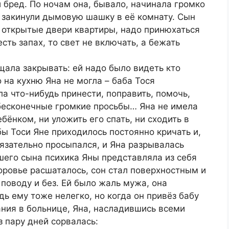
й бред. По ночам она, бывало, начинала громко
ы закинули дымовую шашку в её комнату. Сын
в открытые двери квартиры, надо принюхаться
есть запах, то свет не включать, а бежать
щала закрывать: ей надо было видеть кто
 на кухню Яна не могла – баба Тося
а что-нибудь принести, поправить, помочь,
 бесконечные громкие просьбы… Яна не имела
бёнком, ни уложить его спать, ни сходить в
абы Тоси Яне приходилось постоянно кричать и,
бязательно просыпался, и Яна разрывалась
его сына психика Яны представляла из себя
оровье расшаталось, сон стал поверхностным и
 поводу и без. Ей было жаль мужа, она
дь ему тоже нелегко, но когда он привёз бабу
ния в больнице, Яна, насладившись всеми
з пару дней сорвалась: