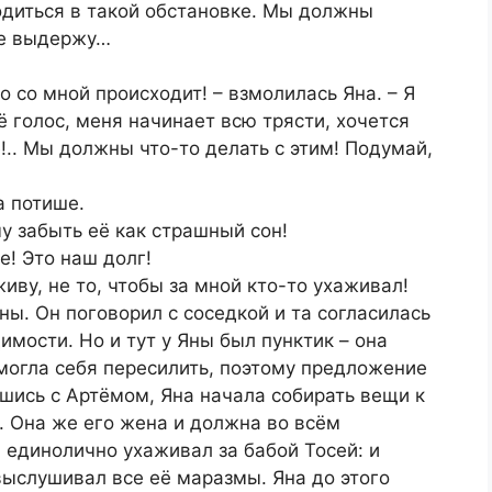
ходиться в такой обстановке. Мы должны
 не выдержу…
 со мной происходит! – взмолилась Яна. – Я
ё голос, меня начинает всю трясти, хочется
!.. Мы должны что-то делать с этим! Подумай,
а потише.
чу забыть её как страшный сон!
е! Это наш долг!
иву, не то, чтобы за мной кто-то ухаживал!
ны. Он поговорил с соседкой и та согласилась
имости. Но и тут у Яны был пунктик – она
 могла себя пересилить, поэтому предложение
шись с Артёмом, Яна начала собирать вещи к
. Она же его жена и должна во всём
 единолично ухаживал за бабой Тосей: и
 выслушивал все её маразмы. Яна до этого