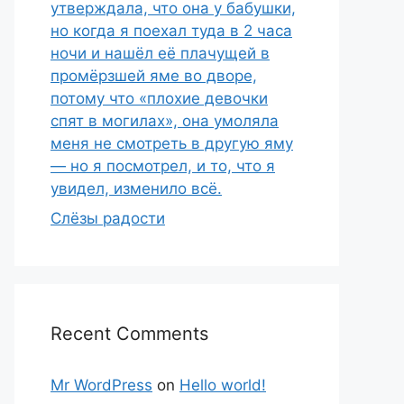
утверждала, что она у бабушки,
но когда я поехал туда в 2 часа
ночи и нашёл её плачущей в
промёрзшей яме во дворе,
потому что «плохие девочки
спят в могилах», она умоляла
меня не смотреть в другую яму
— но я посмотрел, и то, что я
увидел, изменило всё.
Слёзы радости
Recent Comments
Mr WordPress
on
Hello world!