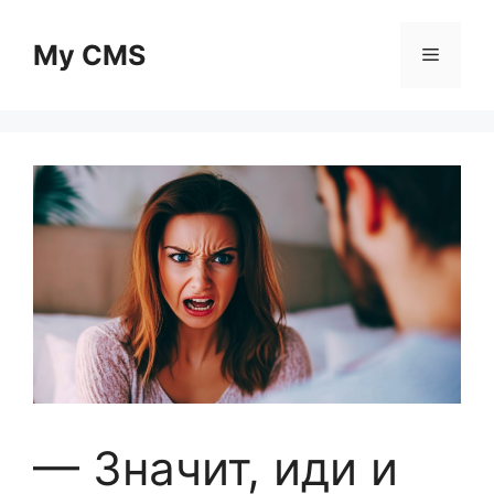
Skip
to
My CMS
Menu
content
— Значит, иди и