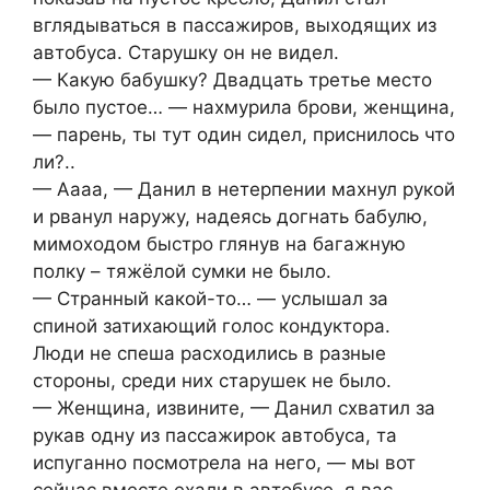
вглядываться в пассажиров, выходящих из
автобуса. Старушку он не видел.
— Какую бабушку? Двадцать третье место
было пустое… — нахмурила брови, женщина,
— парень, ты тут один сидел, приснилось что
ли?..
— Аааа, — Данил в нетерпении махнул рукой
и рванул наружу, надеясь догнать бабулю,
мимоходом быстро глянув на багажную
полку – тяжёлой сумки не было.
— Странный какой-то… — услышал за
спиной затихающий голос кондуктора.
Люди не спеша расходились в разные
стороны, среди них старушек не было.
— Женщина, извините, — Данил схватил за
рукав одну из пассажирок автобуса, та
испуганно посмотрела на него, — мы вот
сейчас вместе ехали в автобусе, я вас