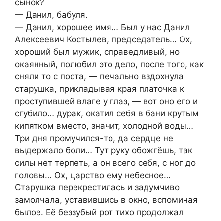
сынок?
— Данил, бабуля.
— Данил, хорошее имя… Был у нас Данил
Алексеевич Костылев, председатель… Ох,
хороший был мужик, справедливый, но
окаянный, полюбил это дело, после того, как
сняли то с поста, — печально вздохнула
старушка, прикладывая края платочка к
проступившей влаге у глаз, — вот оно его и
сгубило… дурак, окатил себя в бани крутым
кипятком вместо, значит, холодной воды…
Три дня промучился-то, да сердце не
выдержало боли… Тут руку обожгёшь, так
силы нет терпеть, а он всего себя, с ног до
головы… Ох, царство ему небесное…
Старушка перекрестилась и задумчиво
замолчала, уставившись в окно, вспоминая
былое. Её беззубый рот тихо продолжал