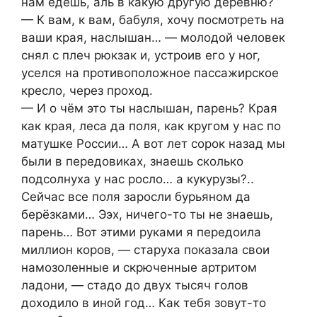
нам едешь, аль в какую другую деревню?
— К вам, к вам, бабуля, хочу посмотреть на
ваши края, наслышан… — молодой человек
снял с плеч рюкзак и, устроив его у ног,
уселся на противоположное пассажирское
кресло, через проход.
— И о чём это ты наслышан, парень? Края
как края, леса да поля, как кругом у нас по
матушке России… А вот лет сорок назад мы
были в передовиках, знаешь сколько
подсолнуха у нас росло… а кукурузы?..
Сейчас все поля заросли бурьяном да
берёзками… Ээх, ничего-то ты не знаешь,
парень… Вот этими руками я передоила
миллион коров, — старуха показала свои
намозоленные и скрюченные артритом
ладони, — стадо до двух тысяч голов
доходило в иной год… Как тебя зовут-то