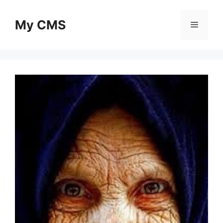
Skip
to
My CMS
Menu
content