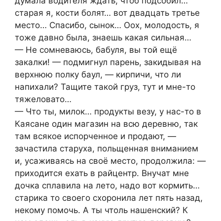
думала водителя ждать, чтоб подсобил…
старая я, кости болят… вот двадцать третье
место… Спасибо, сынок… Оох, молодость, я
тоже давно была, знаешь какая сильная…
— Не сомневаюсь, бабуля, вы той ещё
закалки! — подмигнул парень, закидывая на
верхнюю полку баул, — кирпичи, что ли
напихали? Тащите такой груз, тут и мне-то
тяжеловато…
— Что ты, милок… продукты везу, у нас-то в
Каясане один магазин на всю деревню, так
там всякое испорченное и продают, —
зачастила старуха, польщенная вниманием
и, усаживаясь на своё место, продолжила: —
приходится ехать в райцентр. Внучат мне
дочка сплавила на лето, надо вот кормить…
старика то своего схоронила лет пять назад,
некому помочь. А ты чтоль нашенский? К