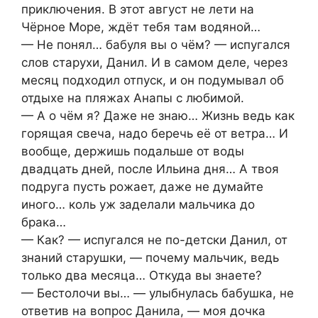
приключения. В этот август не лети на
Чёрное Море, ждёт тебя там водяной…
— Не понял… бабуля вы о чём? — испугался
слов старухи, Данил. И в самом деле, через
месяц подходил отпуск, и он подумывал об
отдыхе на пляжах Анапы с любимой.
— А о чём я? Даже не знаю… Жизнь ведь как
горящая свеча, надо беречь её от ветра… И
вообще, держишь подальше от воды
двадцать дней, после Ильина дня… А твоя
подруга пусть рожает, даже не думайте
иного… коль уж заделали мальчика до
брака…
— Как? — испугался не по-детски Данил, от
знаний старушки, — почему мальчик, ведь
только два месяца… Откуда вы знаете?
— Бестолочи вы… — улыбнулась бабушка, не
ответив на вопрос Данила, — моя дочка