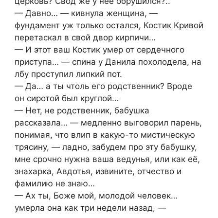
церковь? Свод же у неё обрушился?..
— Давно… — кивнула женщина, —
фундамент уж только остался, Костик Кривой
перетаскал в свой двор кирпичи…
— И этот ваш Костик умер от сердечного
приступа… — спина у Данила похолодела, на
лбу проступил липкий пот.
— Да… а ты чтоль его родственник? Вроде
он сиротой был круглой…
— Нет, не родственник, бабушка
рассказала… — медленно выговорил парень,
понимая, что влип в какую-то мистическую
трясину, — ладно, забудем про эту бабушку,
мне срочно нужна ваша ведунья, или как её,
знахарка, Авдотья, извините, отчество и
фамилию не знаю…
— Ах ты, Боже мой, молодой человек…
умерла она как три недели назад, —