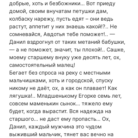
добрые, хоть и безбожники… Вот приеду
домой, своим внучатам петушки дам,
колбаску нарежу, пусть едят – они ведь
растут, аппетит у них знаешь какой!?.. Не
сомневайся, Авдотья тебе поможет!.. —
Данил вздрогнул от таких метаний бабушки,
— а не поможет, значит, ты плохой!.. Сашке,
моему старшему внуку уже десять лет, ох,
самостоятельный малец!
Бегает без спроса на реку с местными
мальчишками, хоть и городской, спуску
никому не даёт, ох, а как он плавает! Как
лягушка!.. Младшенькому Егорке семь лет,
совсем маменькин сынок… тяжело ему
будет, когда вырастит. Вся надежда на
старшого… не даст ему пропасть… Ох,
Данил, каждый мужчина это чудом
выживший мальчик, тянет вас вечно на