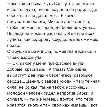
тоже такая была, чуть Сашку, старшего не
извела… дура, очень поздно я её родила, до
сорока лет не давал Бог… Я когда
почувствовала это, Миколе дала деньги,
чтобы он меня в город, до больницы увёз…
Последний момент застала… Я её при всех
лупила, как сидорову козу, дочь ведь – имею
право…
Старушка всхлипнула, пожевала дёснами и
тяжко вздохнула.
— Ох, какие у меня прекрасные внуки,
добрые, красивые… А глаза? Синющие,
вырастут, девчушки берегитесь, разобьют
сердца… Данил, с завода уходи – там тёмная
сила, не божья, ты не такой, иссохнешь! —
молодой человек сидел напротив бабки, и
слушал, — ты же умеешь другое, что тебе
нравится, кнопки там свои нажимаешь… вот