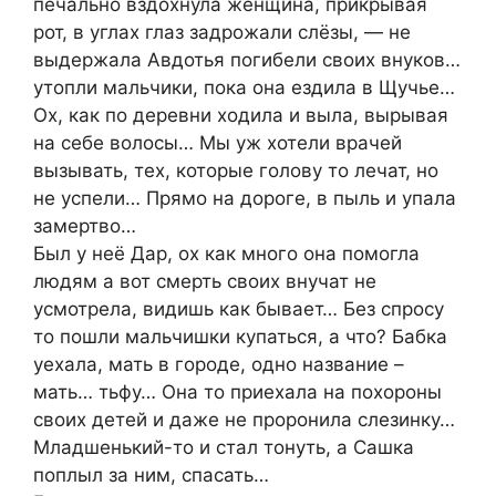
печально вздохнула женщина, прикрывая
рот, в углах глаз задрожали слёзы, — не
выдержала Авдотья погибели своих внуков…
утопли мальчики, пока она ездила в Щучье…
Ох, как по деревни ходила и выла, вырывая
на себе волосы… Мы уж хотели врачей
вызывать, тех, которые голову то лечат, но
не успели… Прямо на дороге, в пыль и упала
замертво…
Был у неё Дар, ох как много она помогла
людям а вот смерть своих внучат не
усмотрела, видишь как бывает… Без спросу
то пошли мальчишки купаться, а что? Бабка
уехала, мать в городе, одно название –
мать… тьфу… Она то приехала на похороны
своих детей и даже не проронила слезинку…
Младшенький-то и стал тонуть, а Сашка
поплыл за ним, спасать…