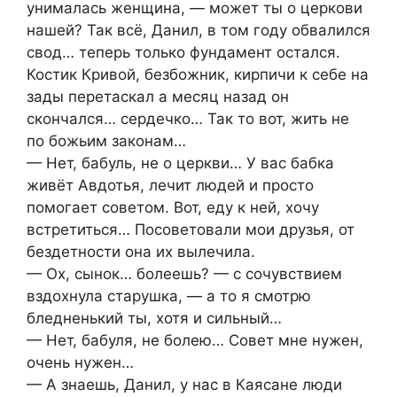
унималась женщина, — может ты о церкови
нашей? Так всё, Данил, в том году обвалился
свод… теперь только фундамент остался.
Костик Кривой, безбожник, кирпичи к себе на
зады перетаскал а месяц назад он
скончался… сердечко… Так то вот, жить не
по божьим законам…
— Нет, бабуль, не о церкви… У вас бабка
живёт Авдотья, лечит людей и просто
помогает советом. Вот, еду к ней, хочу
встретиться… Посоветовали мои друзья, от
бездетности она их вылечила.
— Ох, сынок… болеешь? — с сочувствием
вздохнула старушка, — а то я смотрю
бледненький ты, хотя и сильный…
— Нет, бабуля, не болею… Совет мне нужен,
очень нужен…
— А знаешь, Данил, у нас в Каясане люди