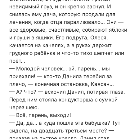
невидимый груз, и он крепко заснул. И
снилась ему дача, которую продали для
лечения, когда отца парализовало… Они —
все здоровые, счастливые, собирают яблоки
и груши в ящики. Его подруга, Олеся,
качается на качелях, а в руках держит
грудного ребёнка и что-то тихо шепчет или
поёт…
— Молодой человек… эй, парень… мы
приехали! — кто-то Данила теребил за
плечо, — конечная остановка, Каясан…
— А? Что? — вскочил Данил, потирая глаза.
Перед ним стояла кондукторша с сумкой
через шею.
— Всё, парень, выходи!
— Да, да… а куда пошла эта бабушка? Тут
сидела, на двадцать третьем месте? —
показав на пустое кресло, Данил стал