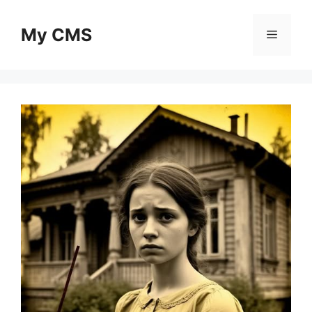
Skip
to
My CMS
Menu
content