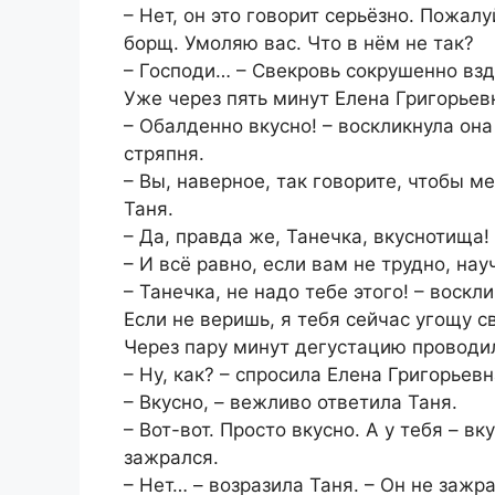
– Нет, он это говорит серьёзно. Пожал
борщ. Умоляю вас. Что в нём не так?
– Господи… – Свекровь сокрушенно вздо
Уже через пять минут Елена Григорье
– Обалденно вкусно! – воскликнула она
стряпня.
– Вы, наверное, так говорите, чтобы м
Таня.
– Да, правда же, Танечка, вкуснотища!
– И всё равно, если вам не трудно, на
– Танечка, не надо тебе этого! – воскл
Если не веришь, я тебя сейчас угощу с
Через пару минут дегустацию проводи
– Ну, как? – спросила Елена Григорьевн
– Вкусно, – вежливо ответила Таня.
– Вот-вот. Просто вкусно. А у тебя – 
зажрался.
– Нет… – возразила Таня. – Он не зажр