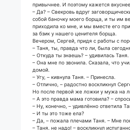
привычнее. И поэтому кажется вкуснее
– Да? – Свекровь вдруг заговорщически
собой баночку моего борща, и ты им 
приходила ко мне, и мы вместе его при
за бзик у нашего ценителя борща.
Вечером, Сергей, придя с работы с пор
– Таня, ты, правда что ли, была сегод
– Откуда ты знаешь? – удивилась Таня.
– Она мне по звонила. Сказала, что уч
домой.
– Угу, – кивнула Таня. – Принесла.
– Отлично, – радостно воскликнул Серг
Но после первой же ложки у мужа на 
– А это правда мама готовила? – спрос
– Ну, конечно, – удивлённо ответила Та
– И ты это тоже ела?
– Да, – пожала плечами Таня. – Мне по
– Таня, не надо! – воскликнул испуганн