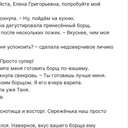
уйста, Елена Григорьевна, попробуйте мой
хнула. – Ну, пойдём на кухню.
вна дегустировала принесённый борщ.
 после нескольких ложек. – Вкуснее, чем моя
еня успокоить? – сделала недоверчивое личико
 Просто супер!
учите меня готовить борщ по-вашему.
икнула свекровь. – Ты готовишь лучше меня.
воим борщом. Я его вчера варила.
ла уже Таня.
а.
вкуснотища и восторг. Сережёнька наш просто
ался. Наверное, вкус вашего борща ему