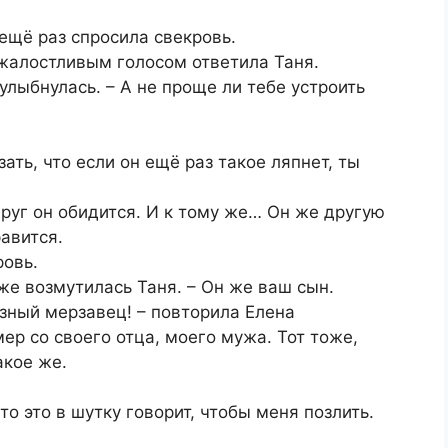
 ещё раз спросила свекровь.
– жалостливым голосом ответила Таня.
улыбнулась. – А не проще ли тебе устроить
ать, что если он ещё раз такое ляпнет, ты
вдруг он обидится. И к тому же… Он же другую
авится.
ровь.
 же возмутилась Таня. – Он же ваш сын.
изный мeрзaвeц! – повторила Елена
мер со своего отца, моего мужа. Тот тоже,
акое же.
то это в шутку говорит, чтобы меня позлить.