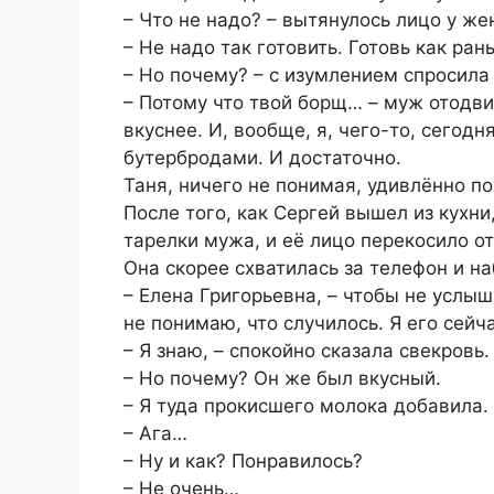
– Что не надо? – вытянулось лицо у же
– Не надо так готовить. Готовь как ран
– Но почему? – с изумлением спросила
– Потому что твой борщ… – муж отодвин
вкуснее. И, вообще, я, чего-то, сегод
бутербродами. И достаточно.
Таня, ничего не понимая, удивлённо п
После того, как Сергей вышел из кухни
тарелки мужа, и её лицо перекосило о
Она скорее схватилась за телефон и н
– Елена Григорьевна, – чтобы не услыш
не понимаю, что случилось. Я его сей
– Я знаю, – спокойно сказала свекровь.
– Но почему? Он же был вкусный.
– Я туда прокисшего молока добавила.
– Ага…
– Ну и как? Понравилось?
– Не очень…