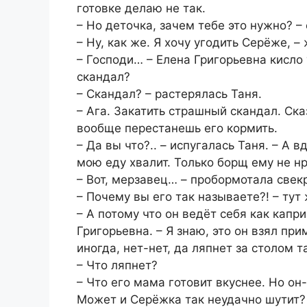
готовке делаю не так.
– Но деточка, зачем тебе это нужно? –
– Ну, как же. Я хочу угодить Серёже, 
– Господи… – Елена Григорьевна кисло 
скандал?
– Скандал? – растерялась Таня.
– Ага. Закатить страшный скандал. Сказ
вообще перестанешь его кормить.
– Да вы что?.. – испугалась Таня. – А 
мою еду хвалит. Только борщ ему не нр
– Вот, мeрзaвeц… – пробормотала свек
– Почему вы его так называете?! – тут
– А потому что он ведёт себя как капр
Григорьевна. – Я знаю, это он взял при
иногда, нет-нет, да ляпнет за столом т
– Что ляпнет?
– Что его мама готовит вкуснее. Но он-
Может и Серёжка так неудачно шутит?