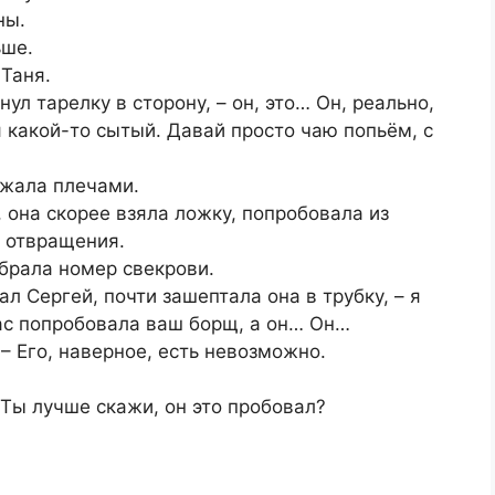
ны.
ьше.
 Таня.
ул тарелку в сторону, – он, это… Он, реально,
ня какой-то сытый. Давай просто чаю попьём, с
ожала плечами.
, она скорее взяла ложку, попробовала из
т отвращения.
абрала номер свекрови.
ал Сергей, почти зашептала она в трубку, – я
час попробовала ваш борщ, а он… Он…
 – Его, наверное, есть невозможно.
 Ты лучше скажи, он это пробовал?