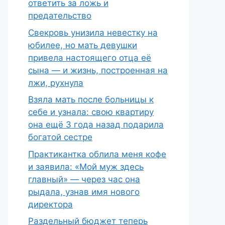
ответить за ложь и
предательство
Свекровь унизила невестку на
юбилее, но мать девушки
привела настоящего отца её
сына — и жизнь, построенная на
лжи, рухнула
Взяла мать после больницы к
себе и узнала: свою квартиру
она ещё 3 года назад подарила
богатой сестре
Практикантка облила меня кофе
и заявила: «Мой муж здесь
главный» — через час она
рыдала, узнав имя нового
директора
Раздельный бюджет теперь