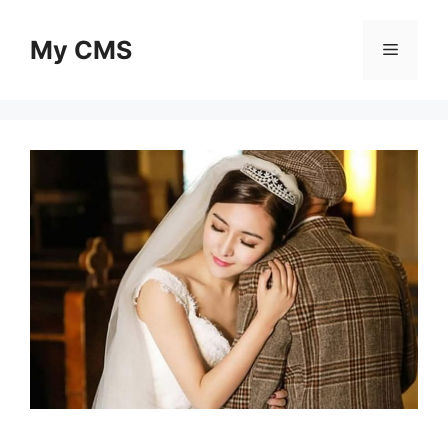
Skip
to
My CMS
Menu
content