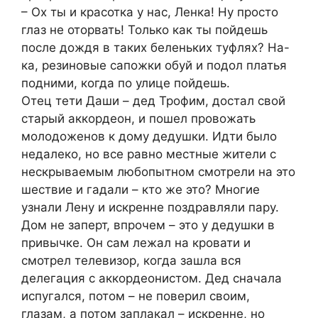
– Ох ты и красотка у нас, Ленка! Ну просто
глаз не оторвать! Только как ты пойдешь
после дождя в таких беленьких туфлях? На-
ка, резиновые сапожки обуй и подол платья
подними, когда по улице пойдешь.
Отец тети Даши – дед Трофим, достал свой
старый аккордеон, и пошел провожать
молодоженов к дому дедушки. Идти было
недалеко, но все равно местные жители с
нескрываемым любопытном смотрели на это
шествие и гадали – кто же это? Многие
узнали Лену и искренне поздравляли пару.
Дом не заперт, впрочем – это у дедушки в
привычке. Он сам лежал на кровати и
смотрел телевизор, когда зашла вся
делегация с аккордеонистом. Дед сначала
испугался, потом – не поверил своим,
глазам, а потом заплакал – искренне, но