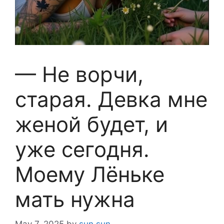
— Не ворчи,
старая. Девка мне
женой будет, и
уже сегодня.
Моему Лёньке
мать нужна
May 7, 2025
by
sun sun