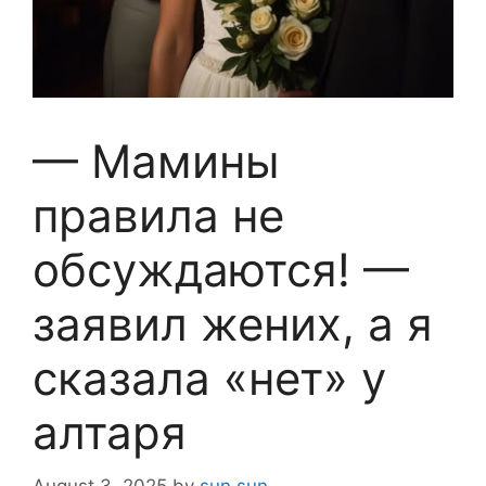
— Мамины
правила не
обсуждаются! —
заявил жених, а я
сказала «нет» у
алтаря
August 3, 2025
by
sun sun