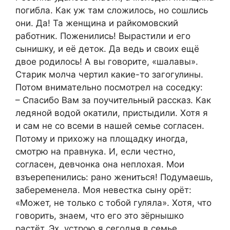
погибла. Как уж там сложилось, но сошлись
они. Да! Та женщина и райкомовский
работник. Поженились! Вырастили и его
сынишку, и её деток. Да ведь и своих ещё
двое родилось! А вы говорите, «шалавы».
Старик молча чертил какие-то загогулины.
Потом внимательно посмотрел на соседку:
– Спасибо Вам за поучительный рассказ. Как
ледяной водой окатили, пристыдили. Хотя я
и сам не со всеми в нашей семье согласен.
Потому и прихожу на площадку иногда,
смотрю на правнука. И, если честно,
согласен, девчонка она неплохая. Мои
взъерепенились: рано жениться! Подумаешь,
забеременела. Моя невестка сыну орёт:
«Может, не только с тобой гуляла». Хотя, что
говорить, знаем, что его это зёрнышко
растёт. Эх, устрою я сегодня в семье