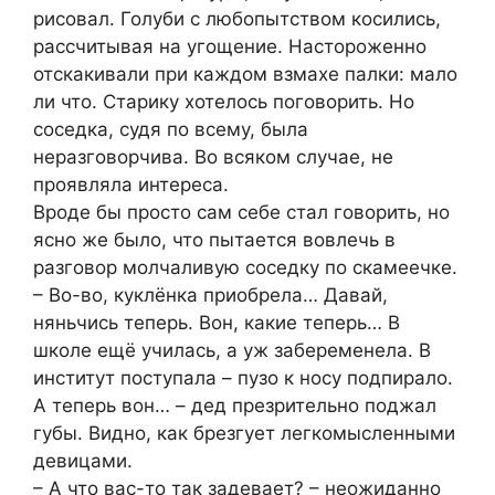
рисовал. Голуби с любопытством косились,
рассчитывая на угощение. Настороженно
отскакивали при каждом взмахе палки: мало
ли что. Старику хотелось поговорить. Но
соседка, судя по всему, была
неразговорчива. Во всяком случае, не
проявляла интереса.
Вроде бы просто сам себе стал говорить, но
ясно же было, что пытается вовлечь в
разговор молчаливую соседку по скамеечке.
– Во-во, куклёнка приобрела… Давай,
няньчись теперь. Вон, какие теперь… В
школе ещё училась, а уж забеременела. В
институт поступала – пузо к носу подпирало.
А теперь вон… – дед презрительно поджал
губы. Видно, как брезгует легкомысленными
девицами.
– А что вас-то так задевает? – неожиданно