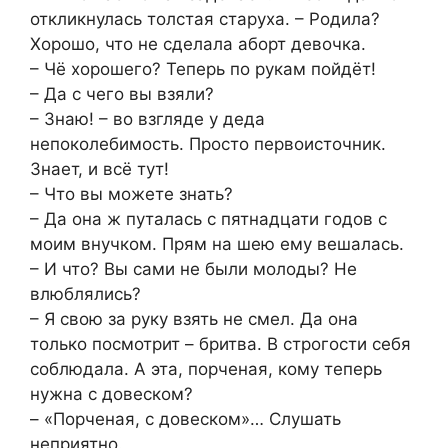
откликнулась толстая старуха. – Родила?
Хорошо, что не сделала аборт девочка.
– Чё хорошего? Теперь по рукам пойдёт!
– Да с чего вы взяли?
– Знаю! – во взгляде у деда
непоколебимость. Просто первоисточник.
Знает, и всё тут!
– Что вы можете знать?
– Да она ж путалась с пятнадцати годов с
моим внучком. Прям на шею ему вешалась.
– И что? Вы сами не были молоды? Не
влюблялись?
– Я свою за руку взять не смел. Да она
только посмотрит – бритва. В строгости себя
соблюдала. А эта, порченая, кому теперь
нужна с довеском?
– «Порченая, с довеском»… Слушать
неприятно.