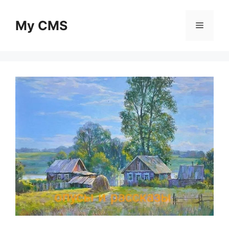
Skip
to
My CMS
Menu
content