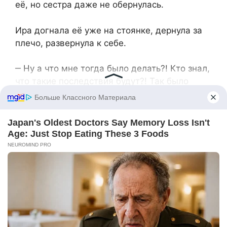
её, но сестра даже не обернулась.
Ира догнала её уже на стоянке, дернула за
плечо, развернула к себе.
‒ Ну а что мне тогда было делать?! Кто знал,
что такие последствия будут?! Так было
лучше для нашей с Ромой поездки, семьи,
так сказала Мария…
‒ Ах, вот кто у нас тут главный советчик! ‒
Юля захлопнула дверцу машины,
развернулась. ‒ А сейчас она что говорит?
Можно рожать? Ничему это не помешает?
Ир, тогда и сейчас это твое дело, но я
сомневаюсь, что твой муж обрадуется,
узнав, что ты решила все за него, а мне
обидно, что ты тогда соврала мне. Ир, я