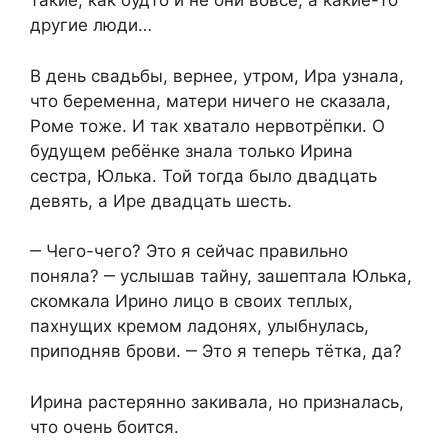
такие, как будто и не они вовсе, а какие-то
другие люди…
В день свадьбы, вернее, утром, Ира узнала,
что беременна, матери ничего не сказала,
Роме тоже. И так хватало нервотрёпки. О
будущем ребёнке знала только Ирина
сестра, Юлька. Той тогда было двадцать
девять, а Ире двадцать шесть.
‒ Чего-чего? Это я сейчас правильно
поняла? ‒ услышав тайну, зашептала Юлька,
скомкала Ирино лицо в своих теплых,
пахнущих кремом ладонях, улыбнулась,
приподняв брови. ‒ Это я теперь тётка, да?
Ирина растерянно закивала, но призналась,
что очень боится.