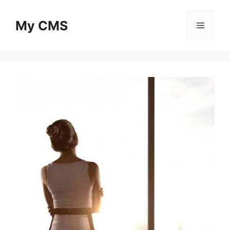
Skip
to
My CMS
Menu
content