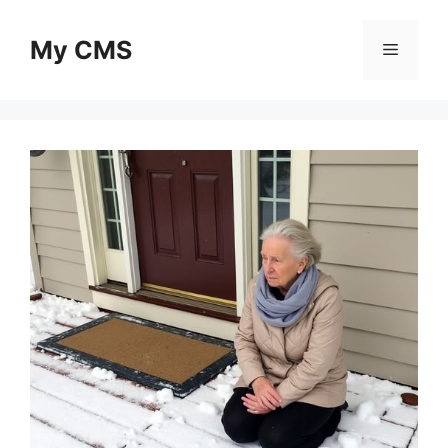
Skip
to
My CMS
Menu
content