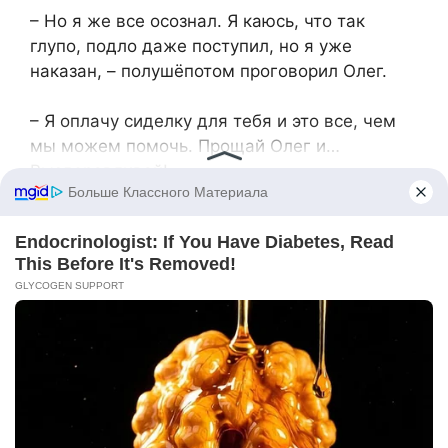
– Но я же все осознал. Я каюсь, что так
глупо, подло даже поступил, но я уже
наказан, – полушёпотом проговорил Олег.
– Я оплачу сиделку для тебя и это все, чем
мы можем помочь. Прощай Олег и…
Выздоравливай!
Сказала Лара, и они все вышли из палаты.
– Мам, знаешь, мне очень жалко отца, –
всхлипнула дочь, но как вспомню, как он с
тобой поступил, так вся жалость куда-то
уходит.
– Согласен с тобой, – поддержал сестру
Артем, – я бы многое ему простил, но вот за
маму не могу, как ни старался.