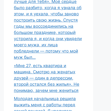
лучше для тебя». Моё сердце
было разбито, когда я узнала об
этом, и я уехала, чтобы заново
построить свою жизнь. Спустя
годы мы воссоединились на
большом празднике, который
устроила я, и когда они увидели
моего мужа, их лица
побледнели — потому что мой
муж был…
«Мне 27, есть квартира и
машина. Смотрю на женатых
друзей — один в депрессии,
второй остался без жилья». Не
понимаю, зачем мне жениться
Молодая начальница решила
выжить меня с работы перед