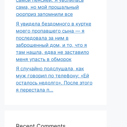
самой пенсией. Я уволилась
сама, но мой прощальный
сюрприз запомнили все
Я увидела бездомного в куртке
моего пропавшего сына — я
последовала за ним в
заброшенный дом, и то, что я
там нашла, едва не заставило
меня упасть в обморок
Я случайно подслушала, как
муж говорил по телефону: «Ей
осталось недолго». После этого
я перестала п…
Recent Comments