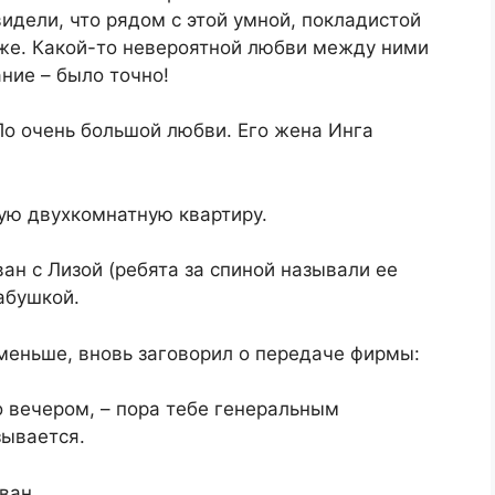
идели, что рядом с этой умной, покладистой
оже. Какой-то невероятной любви между ними
ние – было точно!
По очень большой любви. Его жена Инга
ую двухкомнатную квартиру.
н с Лизой (ребята за спиной называли ее
абушкой.
 меньше, вновь заговорил о передаче фирмы:
то вечером, – пора тебе генеральным
зывается.
ван.