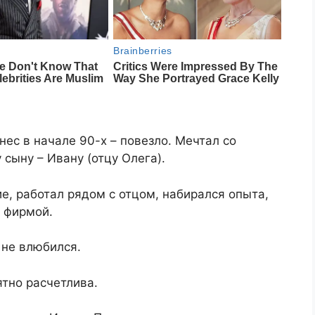
ес в начале 90-х – повезло. Мечтал со
сыну – Ивану (отцу Олега).
е, работал рядом с отцом, набирался опыта,
о фирмой.
 не влюбился.
тно расчетлива.