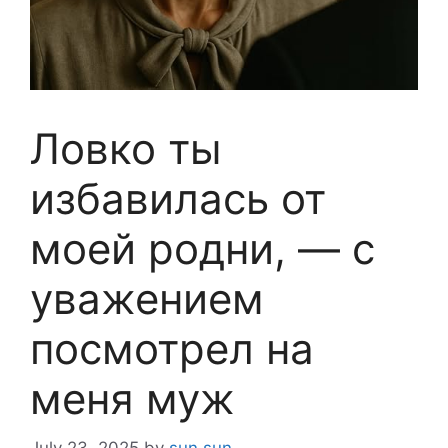
Ловко ты
избавилась от
моей родни, — с
уважением
посмотрел на
меня муж
July 23, 2025
by
sun sun