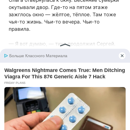
Ольга отвернулась к окну. Весенние сумерки
окутывали двор. Где-то на пятом этаже
зажглось окно — жёлтое, тёплое. Там тоже
чья-то жизнь. Чьи-то вечера. Чьи-то
правила.
— Я вот думаю, — тихо продолжил Сергей.
— Может, позвать их? Сами? В воскресенье,
например. На обед. По-человечески.
Ольга молчала. Что-то переворачивалось
внутри, как страницы старой книги. Злость —
нет, уже не было злости. Усталость — и её
почти не осталось. Только странное чувство
свободы и… пустоты?
— Мы ведь не хотели их совсем из жизни
вычеркнуть, — Сергей сел рядом. — Правда?