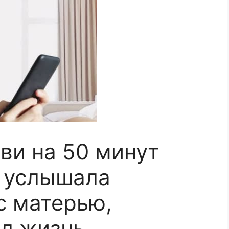
ви на 50 минут
 услышала
с матерью,
л жизнь