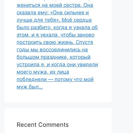
жениться на моей сестре. Она
сказала ему: «Она сильнее и
лучше для тебя». Моё сердце
было разбито, когда я узнала об
этом, и я уехала, чтобы заново
построить свою жизнь. Спустя
годы мы воссоединились на
большом празднике, который
устроила я, и когда они увидели
моего мужа, их лица
побледнели — потому что мой
муж был…
Recent Comments