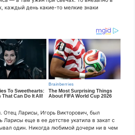
иса — а там ужин при свечах. То внезапно в
к, каждый день какие-то мелкие знаки
. Отец Ларисы, Игорь Викторович, был
 Ларисы еще в ее детстве укатила в закат с
ывал один. Никогда любимой дочери ни в чем