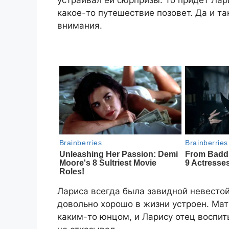
устраивал ей сюрпризы. То придет Лар
какое-то путешествие позовет. Да и та
внимания.
Лариса всегда была завидной невестой
довольно хорошо в жизни устроен. Мать
каким-то юнцом, и Ларису отец воспит