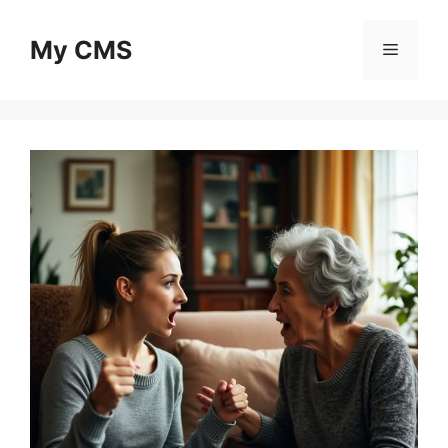
Skip
to
My CMS
Menu
content