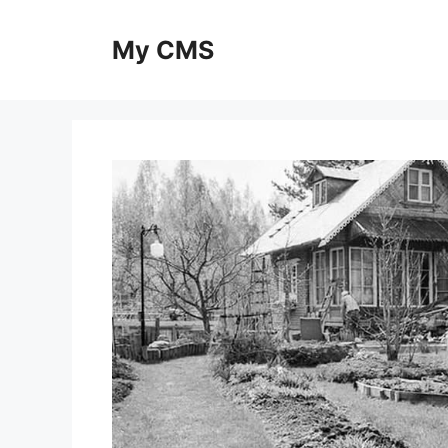
Skip
to
My CMS
content