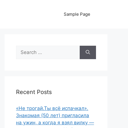
Sample Page
Search
for:
Recent Posts
«Не трогай.Ты всё испачкал».
Знакомая (50 лет) пригласила
на ужин, а когда я взял вилку —