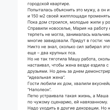
городской квартире.
Попыталась объяснить это мужу, а он и
и 150 м2 своей жилплощади променять 
Пока дом строился, молодые жили у р
Справили новоселье, Мария на работу н
терпеть не могла, занималась мальчик
многие завидовали. Придут в гости: чи
Никто не знал, сколько сил забирал это
еще – два крупных пса.
Но не так тяготила Машу работа, сколь
настаивал, чтобы жена везде ездила с 
друзьями. Но день за днем демонстри
“идеальная жена”.
Гости любили их дом, хвалили вкусней
“Наполеон”.
Петю устраивала такая жизнь, а Маша 
по чужому сценарию, ей навязанному.
Надо уходить в другие декорации. Но н