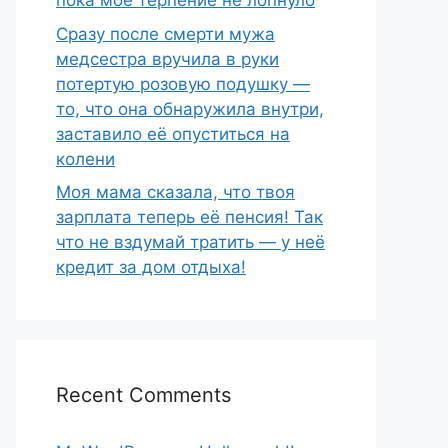
пока моё терпение не лопнуло
Сразу после смерти мужа
медсестра вручила в руки
потертую розовую подушку —
то, что она обнаружила внутри,
заставило её опуститься на
колени
Моя мама сказала, что твоя
зарплата теперь её пенсия! Так
что не вздумай тратить — у неё
кредит за дом отдыха!
Recent Comments