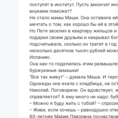
поступят в институт. Пусть закончат ин
внуками поможет?
Не стало мамы Маши. Она оставила ей 
мечтать о том, как хорошо бы ей в это
Но Петя заселил в квартиру жильцов и 
подарки своим друзьям и накрывал бог
подсчитывала, сколько он тратит в год
несколько десятков тысяч рублей можн
Испанию.
Она как-то поделилась этим размышлен
буржуазные замашки!
“Все так живут” – думала Маша. И тер
Однажды она ехала с кладбища, на ост
Николай. Поговорили. Он вдовствует, 
справляется? А ему много не надо: бу
– Можно я буду жить с тобой? – спрос
– Живи, если хочешь – равнодушно отв
60-летняя Мария Павловна почувствов