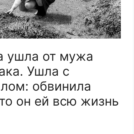
 ушла от мужа
ака. Ушла с
лом: обвинила
что он ей всю жизнь