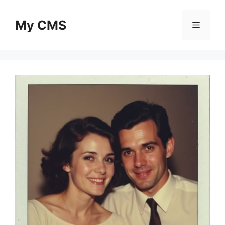
Skip
to
My CMS
Menu
content