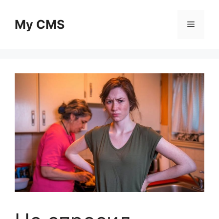
Skip
to
My CMS
Menu
content