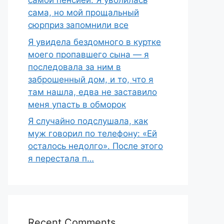
самой пенсией. Я уволилась
сама, но мой прощальный
сюрприз запомнили все
Я увидела бездомного в куртке
моего пропавшего сына — я
последовала за ним в
заброшенный дом, и то, что я
там нашла, едва не заставило
меня упасть в обморок
Я случайно подслушала, как
муж говорил по телефону: «Ей
осталось недолго». После этого
я перестала п…
Recent Comments