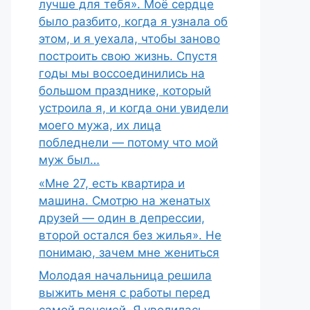
лучше для тебя». Моё сердце
было разбито, когда я узнала об
этом, и я уехала, чтобы заново
построить свою жизнь. Спустя
годы мы воссоединились на
большом празднике, который
устроила я, и когда они увидели
моего мужа, их лица
побледнели — потому что мой
муж был…
«Мне 27, есть квартира и
машина. Смотрю на женатых
друзей — один в депрессии,
второй остался без жилья». Не
понимаю, зачем мне жениться
Молодая начальница решила
выжить меня с работы перед