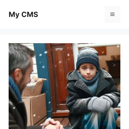
Skip
to
My CMS
Menu
content