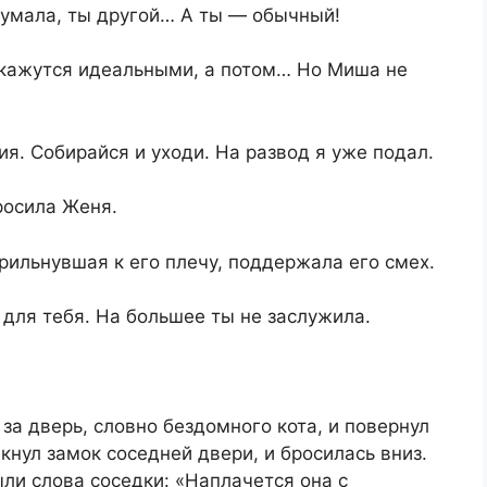
думала, ты другой… А ты — обычный!
е кажутся идеальными, а потом… Но Миша не
я. Собирайся и уходи. На развод я уже подал.
росила Женя.
прильнувшая к его плечу, поддержала его смех.
 для тебя. На большее ты не заслужила.
 за дверь, словно бездомного кота, и повернул
кнул замок соседней двери, и бросилась вниз.
ыли слова соседки: «Наплачется она с