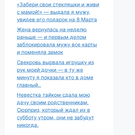
«Забери свои стекляшки и живи
с мамой!» — выдала я мужу,
увидев его подарок на 8 Марта
Жена вернулась на неделю
раньше — и первым делом
заблокировала мужу все карты
и поменяла замок
Свекровь вырвала игрушку из
рук моей дочки — в ту же
минуту я показала кто в доме
главный..
Невестка тайком сдала мою
дачу своим родственникам.
Сюрприз, который ждал их в
субботу утром, они не забудут
никогда.