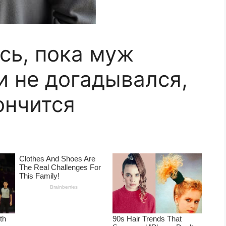
сь, пока муж
и не догадывался,
ончится