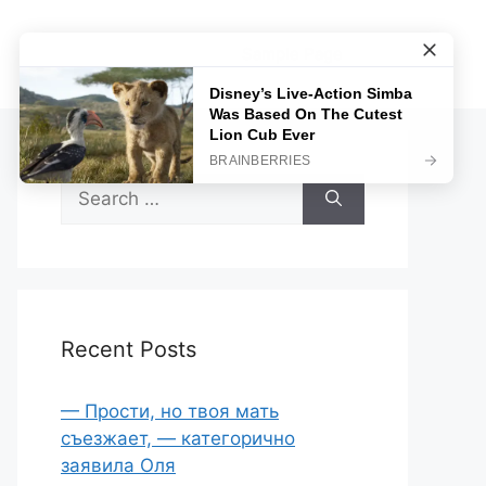
Sample Page
Search
for:
Recent Posts
— Прости, но твоя мать
съезжает, — категорично
заявила Оля