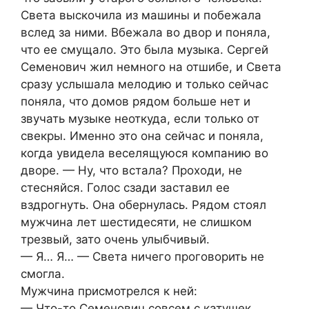
Света выскочила из машины и побежала
вслед за ними. Вбежала во двор и поняла,
что ее смущало. Это была музыка. Сергей
Семенович жил немного на отшибе, и Света
сразу услышала мелодию и только сейчас
поняла, что домов рядом больше нет и
звучать музыке неоткуда, если только от
свекры. Именно это она сейчас и поняла,
когда увидела веселящуюся компанию во
дворе. — Ну, что встала? Проходи, не
стесняйся. Голос сзади заставил ее
вздрогнуть. Она обернулась. Рядом стоял
мужчина лет шестидесяти, не слишком
трезвый, зато очень улыбчивый.
— Я… Я… — Света ничего проговорить не
смогла.
Мужчина присмотрелся к ней:
— Что-то Семенович совсем с катушек