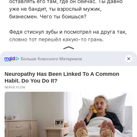
оставлять его там, где он сейчас. Ты давно
уже не бандит, ты взрослый мужик,
бизнесмен. Чего ты боишься?
Федя стиснул зубы и посмотрел на друга так,
словно тот перешёл какую-то грань.
— Ты думаешь, это так просто? — спросил
он с раздражением.
— Думаю, что ты сам всё усложняешь. С тех
пор как ты его вернул обратно в детдом, ты
стал другим. Как будто сам себя грызёшь
изнутри. А пацан-то отличный. И если ты
вдруг не женишься, ничего страшного. Мы
сами его вырастим. Нормального мужика из
него сделаем.