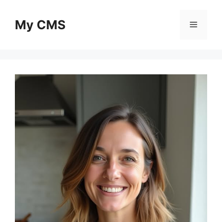
Skip
to
My CMS
Menu
content